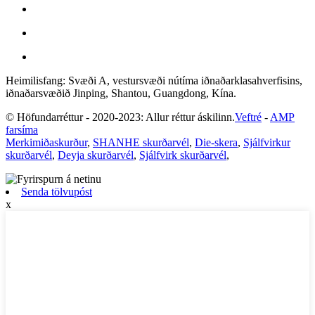
Heimilisfang: Svæði A, vestursvæði nútíma iðnaðarklasahverfisins,
iðnaðarsvæðið Jinping, Shantou, Guangdong, Kína.
© Höfundarréttur - 2020-2023: Allur réttur áskilinn.
Veftré
-
AMP
farsíma
Merkimiðaskurður
,
SHANHE skurðarvél
,
Die-skera
,
Sjálfvirkur
skurðarvél
,
Deyja skurðarvél
,
Sjálfvirk skurðarvél
,
Senda tölvupóst
x