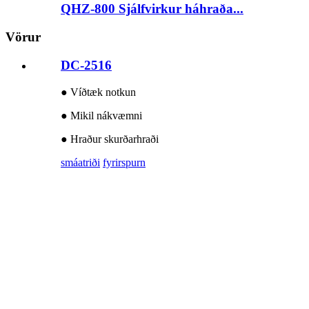
QHZ-800 Sjálfvirkur háhraða...
Vörur
DC-2516
● Víðtæk notkun
● Mikil nákvæmni
● Hraður skurðarhraði
smáatriði
fyrirspurn