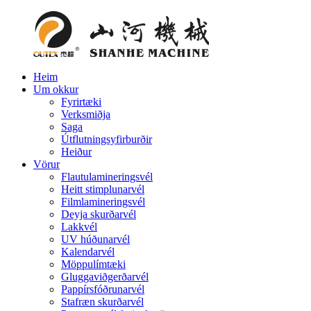
Heim
Um okkur
Fyrirtæki
Verksmiðja
Saga
Útflutningsyfirburðir
Heiður
Vörur
Flautulamineringsvél
Heitt stimplunarvél
Filmlamineringsvél
Deyja skurðarvél
Lakkvél
UV húðunarvél
Kalendarvél
Möppulímtæki
Gluggaviðgerðarvél
Pappírsfóðrunarvél
Stafræn skurðarvél