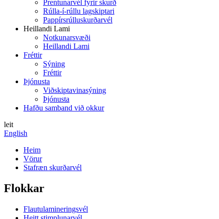
Prentunarvél fyrir skurð
Rúlla-í-rúllu lagskiptari
Pappírsrúlluskurðarvél
Heillandi Lami
Notkunarsvæði
Heillandi Lami
Fréttir
Sýning
Fréttir
Þjónusta
Viðskiptavinasýning
Þjónusta
Hafðu samband við okkur
leit
English
Heim
Vörur
Stafræn skurðarvél
Flokkar
Flautulamineringsvél
Heitt stimplunarvél