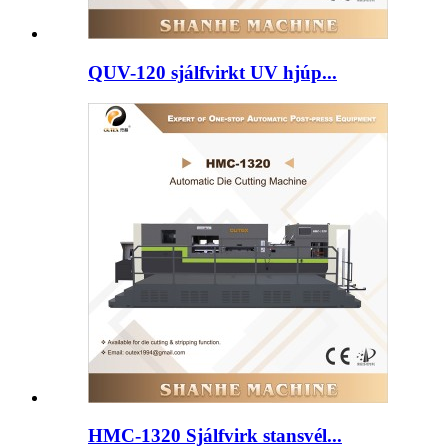
QUV-120 sjálfvirkt UV hjúp...
HMC-1320 Sjálfvirk stansvél...