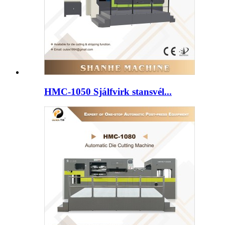
HMC-1050 Sjálfvirk stansvél...