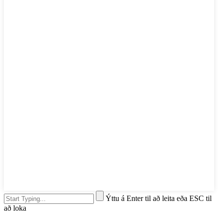
Ýttu á Enter til að leita eða ESC til
að loka