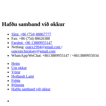
Hafðu samband við okkur
Sími: +86 (754) 88867777
Fax: +86 (754) 88626388
Farsími: +86 13889955147
Netfang:
outex1994@gmail.com
/
outextechnology@gmail.com
WhatsApp/WeChat:
+8613889955147
/
+8613889955034
Heim
Um okkur
Vörur
Heillandi Lami
Fréttir
Þjónusta
Hafðu samband við okkur