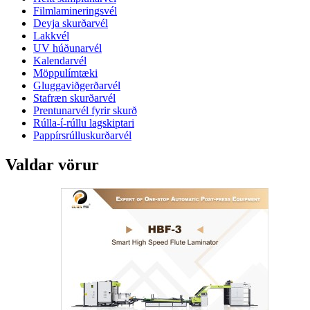
Filmlamineringsvél
Deyja skurðarvél
Lakkvél
UV húðunarvél
Kalendarvél
Möppulímtæki
Gluggaviðgerðarvél
Stafræn skurðarvél
Prentunarvél fyrir skurð
Rúlla-í-rúllu lagskiptari
Pappírsrúlluskurðarvél
Valdar vörur