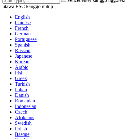
Pencet enter kanggo nggoleki
utawa ESC kanggo nutup
English
Chinese
French
German
Portuguese
Spanish
Russian
Japanese
Korean
Arabic
Irish
Greek
Turkish
Italian
Danish
Romanian
Indonesian
Czech
Afrikaans
Swedish
Polish
Basque