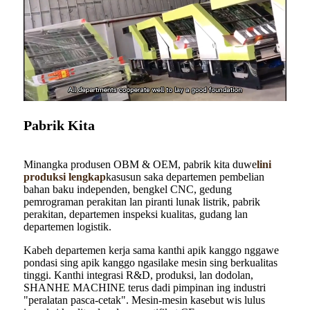
Pabrik Kita
Minangka produsen OBM & OEM, pabrik kita duwe
lini
produksi lengkap
kasusun saka departemen pembelian
bahan baku independen, bengkel CNC, gedung
pemrograman perakitan lan piranti lunak listrik, pabrik
perakitan, departemen inspeksi kualitas, gudang lan
departemen logistik.
Kabeh departemen kerja sama kanthi apik kanggo nggawe
pondasi sing apik kanggo ngasilake mesin sing berkualitas
tinggi. Kanthi integrasi R&D, produksi, lan dodolan,
SHANHE MACHINE terus dadi pimpinan ing industri
"peralatan pasca-cetak". Mesin-mesin kasebut wis lulus