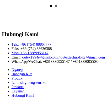
Hubungi Kami
Telp: +86 (754) 88867777
Faks: +86 (754) 88626388
Mob: +86 13889955147
Email:
outex1994@gmail.com
/
outextechnology@gmail.com
WhatsApp/WeChat:
+8613889955147
/
+8613889955034
Ngarep
Babagan Kita
Produk
Lami sing nengsemake
Pawarta
Layanan
Hubungi Kami