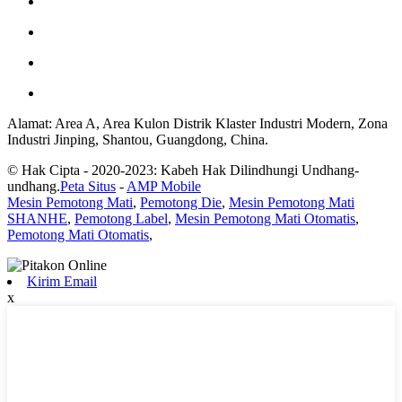
Alamat: Area A, Area Kulon Distrik Klaster Industri Modern, Zona
Industri Jinping, Shantou, Guangdong, China.
© Hak Cipta - 2020-2023: Kabeh Hak Dilindhungi Undhang-
undhang.
Peta Situs
-
AMP Mobile
Mesin Pemotong Mati
,
Pemotong Die
,
Mesin Pemotong Mati
SHANHE
,
Pemotong Label
,
Mesin Pemotong Mati Otomatis
,
Pemotong Mati Otomatis
,
Kirim Email
x