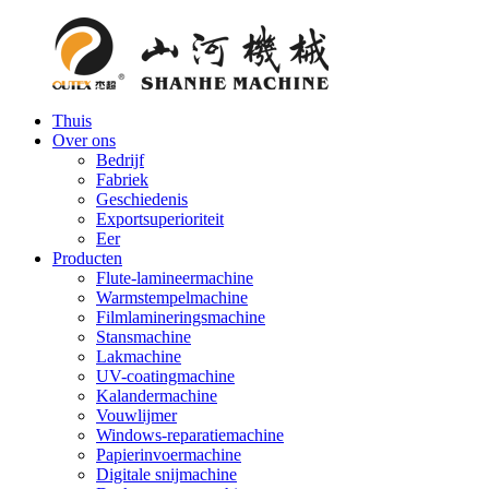
Thuis
Over ons
Bedrijf
Fabriek
Geschiedenis
Exportsuperioriteit
Eer
Producten
Flute-lamineermachine
Warmstempelmachine
Filmlamineringsmachine
Stansmachine
Lakmachine
UV-coatingmachine
Kalandermachine
Vouwlijmer
Windows-reparatiemachine
Papierinvoermachine
Digitale snijmachine