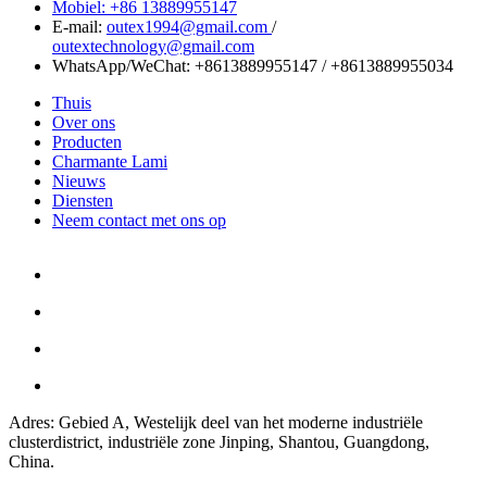
Mobiel: +86 13889955147
E-mail:
outex1994@gmail.com
/
outextechnology@gmail.com
WhatsApp/WeChat:
+8613889955147
/
+8613889955034
Thuis
Over ons
Producten
Charmante Lami
Nieuws
Diensten
Neem contact met ons op
Adres: Gebied A, Westelijk deel van het moderne industriële
clusterdistrict, industriële zone Jinping, Shantou, Guangdong,
China.