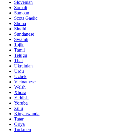
Slovenian
Somali
Samoan
Scots Gaelic
Shona
Sindhi
Sundanese
Swahili
Tajik
Tamil
Telugu
Thai
Ukrainian
Urdu
Uzbek
Vietnamese
Welsh
Xhosa
Yiddish
Yoruba
Zulu
Kinyarwanda
Tatar
Oriya
Turkmen