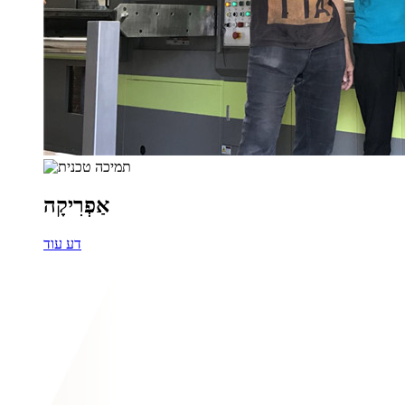
אַפְרִיקָה
דע עוד