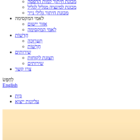
מכונת חיתוך למות הדפסה
מכונת למינציה מגליל לגליל
מכונת חיתוך גלילי נייר
לאמי המקסימה
אזור יישום
לאמי המקסימה
חֲדָשׁוֹת
תַעֲרוּכָה
חֲדָשׁוֹת
שירותים
תצוגת לקוחות
שירותים
צרו קשר
לְחַפֵּשׂ
English
בַּיִת
עליונות ייצוא