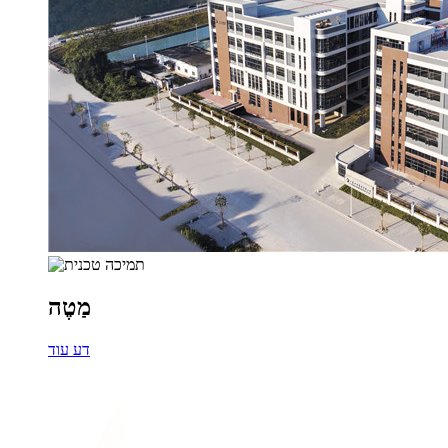
מַטֶה
דע עוד