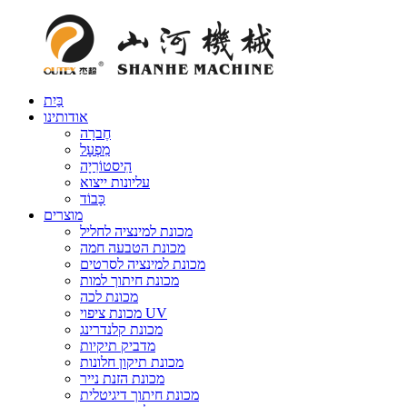
בַּיִת
אודותינו
חֶברָה
מִפְעָל
הִיסטוֹרִיָה
עליונות ייצוא
כָּבוֹד
מוצרים
מכונת למינציה לחליל
מכונת הטבעה חמה
מכונת למינציה לסרטים
מכונת חיתוך למות
מכונת לכה
מכונת ציפוי UV
מכונת קלנדרינג
מדביק תיקיות
מכונת תיקון חלונות
מכונת הזנת נייר
מכונת חיתוך דיגיטלית