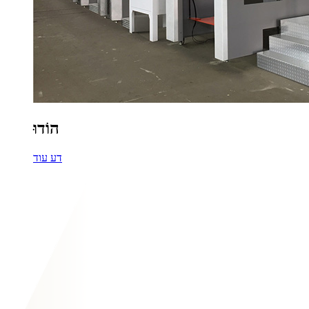
הוֹדוּ
דע עוד