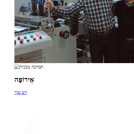
אֵירוֹפָּה
דע עוד