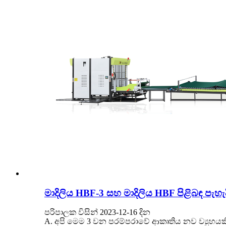
මාදිලිය HBF-3 සහ මාදිලිය HBF පිළිබඳ පැහැදිල
පරිපාලක විසින් 2023-12-16 දින
A. අපි මෙම 3 වන පරම්පරාවේ ආකෘතිය නව ව්‍යුහයක