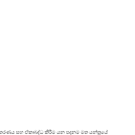
ල්කරණය සහ ඒකාබද්ධ කිරීම යන පදනම මත යන්ත්‍රයේ