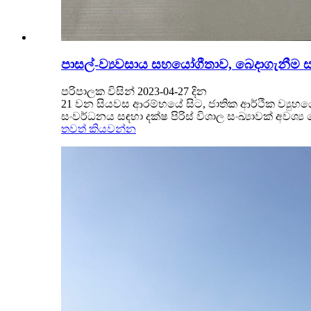
පාසල්-ව්‍යවසාය සහයෝගීතාව, බෙදාගැනීම
පරිපාලක විසින් 2023-04-27 දින
21 වන සියවස ආරම්භයේ සිට, ජාතික ආර්ථික ව්‍යුහය
සංවර්ධනය සඳහා දක්ෂ පිරිස් විශාල සංඛ්‍යාවක් අවශ්‍ය 
තවත් කියවන්න