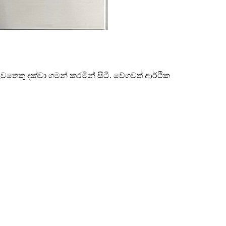
වතෙකු දක්වා ගමන් කරමින් සිටී. වේගවත් ආර්ථික