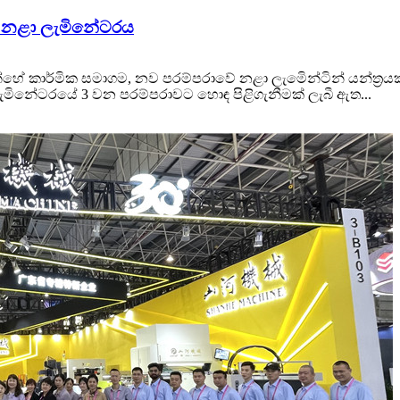
ාවේ නළා ලැමිනේටරය
්හේ කාර්මික සමාගම, නව පරම්පරාවේ නළා ලැමිෙන්ටින් යන්ත්‍රයක් 
 ලැමිනේටරයේ 3 වන පරම්පරාවට හොඳ පිළිගැනීමක් ලැබී ඇත...