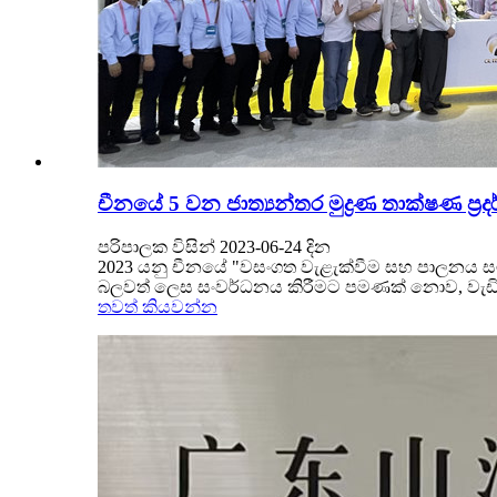
චීනයේ 5 වන ජාත්‍යන්තර මුද්‍රණ තාක්ෂණ ප්‍ර
පරිපාලක විසින් 2023-06-24 දින
2023 යනු චීනයේ "වසංගත වැළැක්වීම සහ පාලනය සම්
බලවත් ලෙස සංවර්ධනය කිරීමට පමණක් නොව, වැඩි 
තවත් කියවන්න