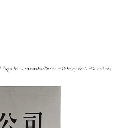
ේ විද්‍යාත්මක හා තාක්ෂණික නවෝත්පාදනයන් වේගවත් හා