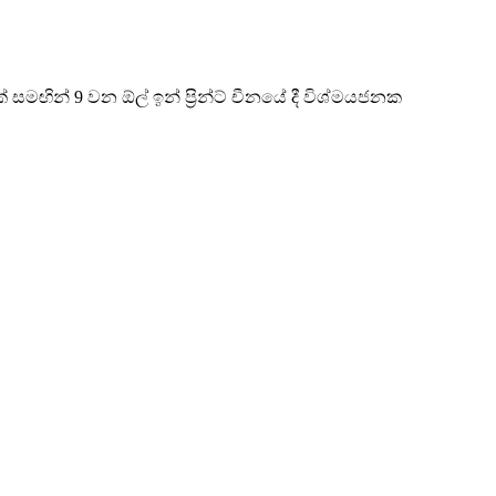
සමඟින් 9 වන ඕල් ඉන් ප්‍රින්ට් චීනයේ දී විශ්මයජනක