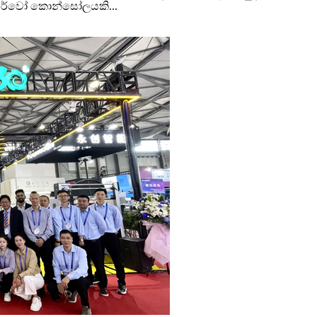
ම සර්වෝ කොන්සෝලයකි...