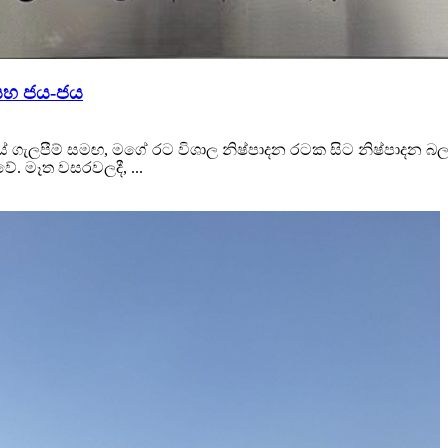
 සහ ජය-ජය
ේ ගැලපීම් සමඟ, මගේ රට විශාල නිෂ්පාදන රටක සිට නිෂ්පාදන බල
වේ. මෑත වසරවලදී, ...