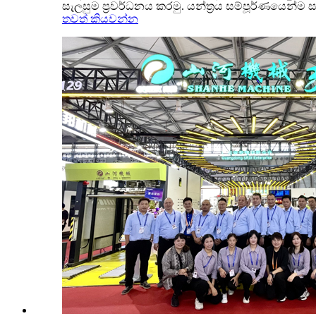
සැලසුම ප්‍රවර්ධනය කරමු. යන්ත්‍රය සම්පූර්ණයෙන්
තවත් කියවන්න