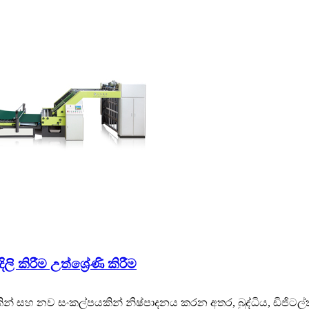
ි කිරීම උත්ශ්‍රේණි කිරීම
ින් සහ නව සංකල්පයකින් නිෂ්පාදනය කරන අතර, බුද්ධිය, ඩිජිට