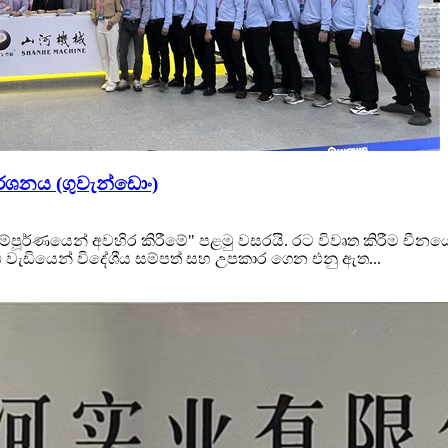
දර්ශනය (ගුවැන්ඩොං)
පූර්ණයෙන් අවහිර කිරීමේ" පළමු වසරයි. රට විවෘත කිරීම චීනය
වැඩියෙන් විදේශීය සම්පත් සහ උපකාර ගෙන එනු ඇත...