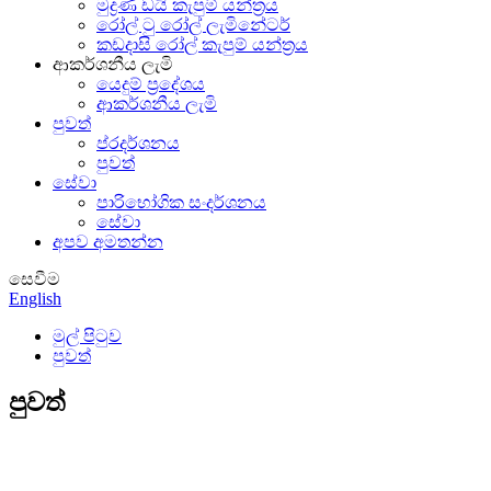
මුද්‍රණ ඩයි කැපුම් යන්ත්‍රය
රෝල් ටු රෝල් ලැමිනේටර්
කඩදාසි රෝල් කැපුම් යන්ත්‍රය
ආකර්ශනීය ලැමි
යෙදුම් ප්‍රදේශය
ආකර්ශනීය ලැමි
පුවත්
ප්රදර්ශනය
පුවත්
සේවා
පාරිභෝගික සංදර්ශනය
සේවා
අපව අමතන්න
සෙවීම
English
මුල් පිටුව
පුවත්
පුවත්