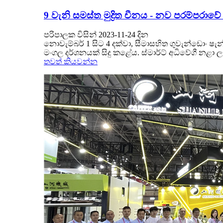
9 වැනි සමස්ත මුද්‍රිත චීනය - නව පරම්පර
පරිපාලක විසින් 2023-11-24 දින
නොවැම්බර් 1 සිට 4 දක්වා, සීමාසහිත ගුවැන්ඩොං ෂැන
මංගල දර්ශනයක් සිදු කළේය. ස්මාර්ට් අධිවේගී නළා
තවත් කියවන්න