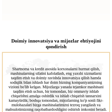
Doimiy innovatsiya va mijozlar ehtiyojini
qondirish
Shartnoma va kredit asosida korxonalarni hurmat qilish,
mashinalarning sifatini kafolatlash, eng yaxshi xizmatlarni
taqdim etish va doimiy ravishda innovatsiya qilish hamda
sodiqlik bilan ishlash har doim bizning kompaniyamizning
vizioni bo'lib kelgan. Mijozlarga yanada tejamkor mashinani
taqdim etish uchun, bir tomondan, biz ommaviy ishlab
chiqarishni amalga oshirdik va ishlab chiqarish tannarxini
kamaytirdik; boshqa tomondan, mijozlarning ko'p sonli fikr-
mulohazalari bizga mashinalarimizni tezroq yangilash va
mahsulotimizning raqobatbardoshligini oshirish imkonini beradi.