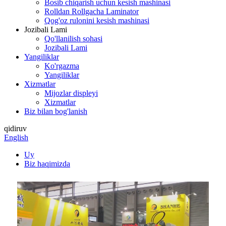
Bosib chiqarish uchun kesish mashinasi
Rolldan Rollgacha Laminator
Qog'oz rulonini kesish mashinasi
Jozibali Lami
Qo'llanilish sohasi
Jozibali Lami
Yangiliklar
Ko'rgazma
Yangiliklar
Xizmatlar
Mijozlar displeyi
Xizmatlar
Biz bilan bog'lanish
qidiruv
English
Uy
Biz haqimizda