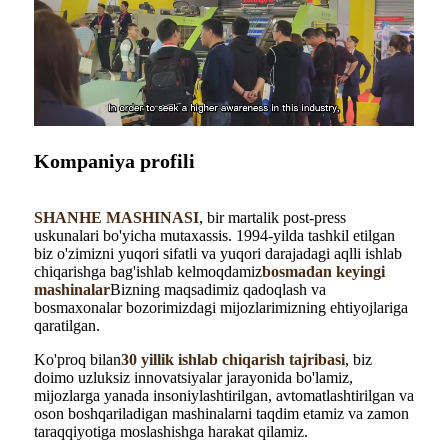
Kompaniya profili
SHANHE MASHINASI
, bir martalik post-press
uskunalari bo'yicha mutaxassis. 1994-yilda tashkil etilgan
biz o'zimizni yuqori sifatli va yuqori darajadagi aqlli ishlab
chiqarishga bag'ishlab kelmoqdamiz
bosmadan keyingi
mashinalar
Bizning maqsadimiz qadoqlash va
bosmaxonalar bozorimizdagi mijozlarimizning ehtiyojlariga
qaratilgan.
Ko'proq bilan
30 yillik ishlab chiqarish tajribasi
, biz
doimo uzluksiz innovatsiyalar jarayonida bo'lamiz,
mijozlarga yanada insoniylashtirilgan, avtomatlashtirilgan va
oson boshqariladigan mashinalarni taqdim etamiz va zamon
taraqqiyotiga moslashishga harakat qilamiz.