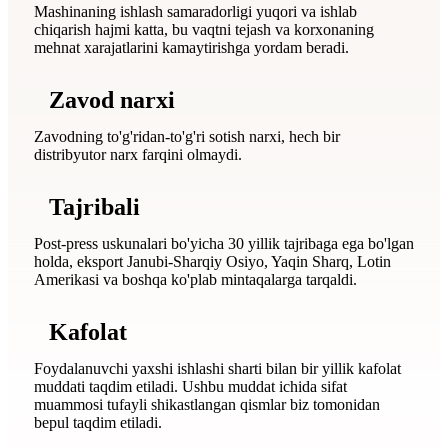
Mashinaning ishlash samaradorligi yuqori va ishlab
chiqarish hajmi katta, bu vaqtni tejash va korxonaning
mehnat xarajatlarini kamaytirishga yordam beradi.
Zavod narxi
Zavodning to'g'ridan-to'g'ri sotish narxi, hech bir
distribyutor narx farqini olmaydi.
Tajribali
Post-press uskunalari bo'yicha 30 yillik tajribaga ega bo'lgan
holda, eksport Janubi-Sharqiy Osiyo, Yaqin Sharq, Lotin
Amerikasi va boshqa ko'plab mintaqalarga tarqaldi.
Kafolat
Foydalanuvchi yaxshi ishlashi sharti bilan bir yillik kafolat
muddati taqdim etiladi. Ushbu muddat ichida sifat
muammosi tufayli shikastlangan qismlar biz tomonidan
bepul taqdim etiladi.