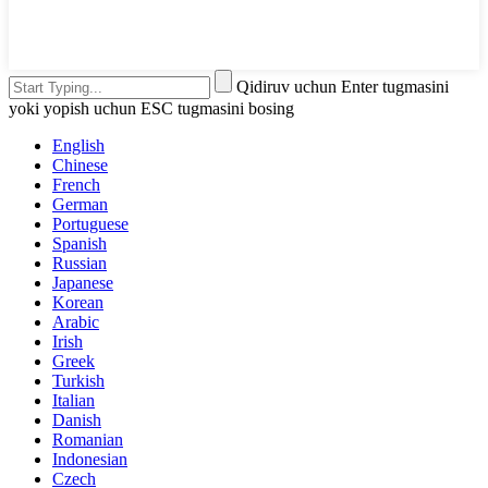
Qidiruv uchun Enter tugmasini
yoki yopish uchun ESC tugmasini bosing
English
Chinese
French
German
Portuguese
Spanish
Russian
Japanese
Korean
Arabic
Irish
Greek
Turkish
Italian
Danish
Romanian
Indonesian
Czech