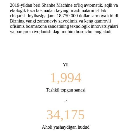
2019-yildan beri Shanhe Machine to'liq avtomatik, aqlli va
ekologik toza bosmadan keyingi mashinalarni ishlab
chiqarish loyihasiga jami 18 750 000 dollar sarmoya kiritdi.
Bizning yangi zamonaviy zavodimiz va keng qamrovli
ofisimiz bosmaxona sanoatining texnologik innovatsiyalari
va barqaror rivojlanishidagi muhim bosqichni anglatadi.
Yil
1,994
Tashkil topgan sanasi
㎡
34,175
Aholi yashaydigan hudud