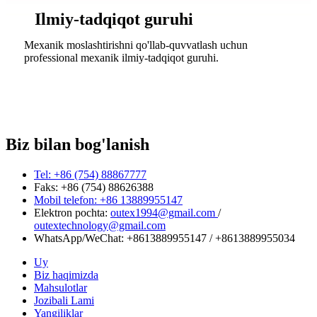
Ilmiy-tadqiqot guruhi
Mexanik moslashtirishni qo'llab-quvvatlash uchun
professional mexanik ilmiy-tadqiqot guruhi.
Biz bilan bog'lanish
Tel: +86 (754) 88867777
Faks: +86 (754) 88626388
Mobil telefon: +86 13889955147
Elektron pochta:
outex1994@gmail.com
/
outextechnology@gmail.com
WhatsApp/WeChat:
+8613889955147
/
+8613889955034
Uy
Biz haqimizda
Mahsulotlar
Jozibali Lami
Yangiliklar