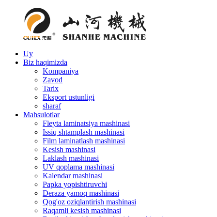
Uy
Biz haqimizda
Kompaniya
Zavod
Tarix
Eksport ustunligi
sharaf
Mahsulotlar
Fleyta laminatsiya mashinasi
Issiq shtamplash mashinasi
Film laminatlash mashinasi
Kesish mashinasi
Laklash mashinasi
UV qoplama mashinasi
Kalendar mashinasi
Papka yopishtiruvchi
Deraza yamoq mashinasi
Qog'oz oziqlantirish mashinasi
Raqamli kesish mashinasi