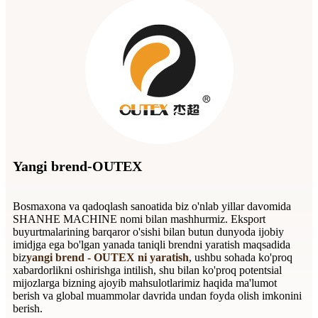
Yangi brend-OUTEX
Bosmaxona va qadoqlash sanoatida biz o'nlab yillar davomida
SHANHE MACHINE nomi bilan mashhurmiz. Eksport
buyurtmalarining barqaror o'sishi bilan butun dunyoda ijobiy
imidjga ega bo'lgan yanada taniqli brendni yaratish maqsadida
biz
yangi brend - OUTEX ni yaratish
, ushbu sohada ko'proq
xabardorlikni oshirishga intilish, shu bilan ko'proq potentsial
mijozlarga bizning ajoyib mahsulotlarimiz haqida ma'lumot
berish va global muammolar davrida undan foyda olish imkonini
berish.