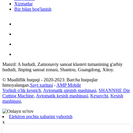
Xizmatlar
Biz bilan bog'lanish
Manzil: A hududi, Zamonaviy sanoat klasteri tumanining g'arbiy
hududi, Jinping sanoat zonasi, Shantou, Guangdong, Xitoy.
© Mualliflik huquqi - 2020-2023: Barcha huquqlar
himoyalangan.
Sayt xaritasi
-
AMP Mobile
Yorliqli o'lik kesgich
,
Avtomatik qirqish mashinasi
,
SHANNHE Die
Cutting Machine
,
Avtomatik kesish mashinasi
,
Kesuvchi
,
Kesish
mashinasi
,
Elektron pochta xabarini yuborish
x