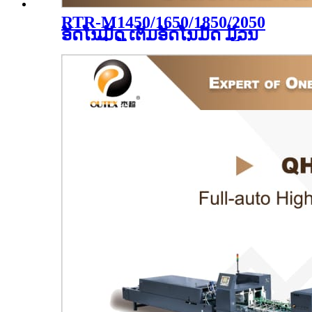
RTR-M1450/1650/1850/2050
ອັດໂນມັດ ເຕັມອັດໂນມັດ ມ້ວນ
ຫຼາຍຟັງຊັນ ຄວາມໄວສູງ ມ້ວນ
ເຄື່ອງມ້ວນ