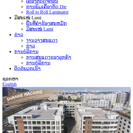
ເຄື່ອງຕັດດິຈິຕອນ
ການພິມເຄື່ອງຕັດ Die
Roll to Roll Laminator
ມີສະເໜ່ Lami
ພື້ນທີ່ຄໍາຮ້ອງສະຫມັກ
ມີສະເໜ່ Lami
ຂ່າວ
ງານວາງສະແດງ
ຂ່າວ
ການບໍລິການ
ການສະແດງຂອງລູກຄ້າ
ການບໍລິການ
ຕິດຕໍ່ພວກເຮົາ
ຊອກຫາ
English