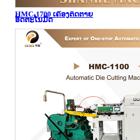
HMC-1700 ເຄື່ອງຕັດຕາຍ
ອັດຕະໂນມັດ