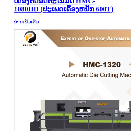
ເຄື່ອງຕັດອັດຕະໂນມັດ HMC-
1080HD (ປະເພດເຄື່ອງຫນັກ 600T)
ອ່ານເພີ່ມເຕີມ