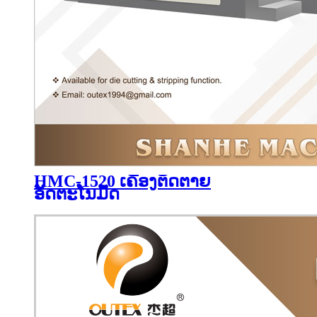
HMC-1520 ເຄື່ອງຕັດຕາຍ
ອັດຕະໂນມັດ