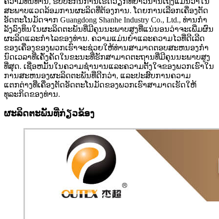
ຄວາມທົນທານ, ຮັບປະກັນການເຮັດວຽກທີ່ຍາວນານເຖິງແມ່ນວ່າໃນ
ສະພາບແວດລ້ອມການຜະລິດທີ່ຕ້ອງການ. ໂດຍການເລືອກເຄື່ອງຕັດ
ອັດຕະໂນມັດຈາກ Guangdong Shanhe Industry Co., Ltd., ທ່ານກໍາ
ລັງລົງທຶນໃນຜະລິດຕະພັນທີ່ມີຄຸນນະພາບສູງທີ່ແນ່ນອນວ່າຈະເພີ່ມຜົນ
ຜະລິດແລະກໍາໄລຂອງທ່ານ. ຄວາມແມ່ນຍໍາແລະຄວາມໄວທີ່ດີເລີດ
ຂອງເຄື່ອງຂອງພວກເຮົາຈະຊ່ວຍໃຫ້ທ່ານສາມາດຕອບສະຫນອງກໍາ
ນົດເວລາທີ່ເຄັ່ງຄັດໃນຂະນະທີ່ຮັກສາມາດຕະຖານທີ່ມີຄຸນນະພາບສູງ
ທີ່ສຸດ. ເຊື່ອຫມັ້ນໃນຄວາມຊໍານານແລະຄວາມຕັ້ງໃຈຂອງພວກເຮົາໃນ
ການສະຫນອງຜະລິດຕະພັນທີ່ດີກວ່າ, ແລະປະສົບການຄວາມ
ແຕກຕ່າງທີ່ເຄື່ອງຕັດອັດຕະໂນມັດຂອງພວກເຮົາສາມາດເຮັດໃຫ້
ທຸລະກິດຂອງທ່ານ.
ຜະລິດຕະພັນທີ່ກ່ຽວຂ້ອງ