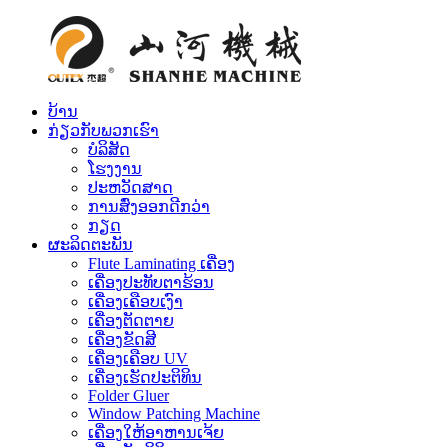
ບ້ານ
ກ່ຽວກັບພວກເຮົາ
ບໍລິສັດ
ໂຮງງານ
ປະຫວັດສາດ
ການສົ່ງອອກດີກວ່າ
ກຽດ
ຜະລິດຕະພັນ
Flute Laminating ເຄື່ອງ
ເຄື່ອງປະທັບຕາຮ້ອນ
ເຄື່ອງເຄືອບເງົາ
ເຄື່ອງຕັດຕາຍ
ເຄື່ອງຂັດສີ
ເຄື່ອງເຄືອບ UV
ເຄື່ອງເຮັດປະຕິທິນ
Folder Gluer
Window Patching Machine
ເຄື່ອງໃຫ້ອາຫານເຈ້ຍ