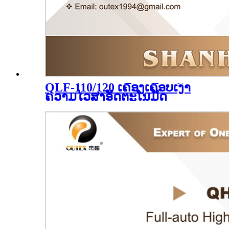
QLF-110/120 ເຄື່ອງເຄືອບເງົາ
ຄວາມໄວສູງອັດຕະໂນມັດ