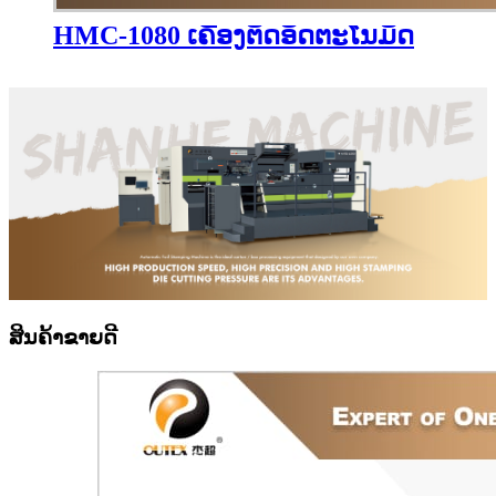
HMC-1080 ເຄື່ອງຕັດອັດຕະໂນມັດ
ສິນຄ້າຂາຍດີ