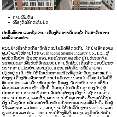
ການເລີ່ມຕົ້ນ
ເຄື່ອງຕັດອັດຕະໂນມັດ
ປະສິດທິພາບແລະຊັດເຈນ: ເຄື່ອງຕັດຕາຍອັດຕະໂນມັດສໍາລັບການ
ຜະລິດ seamless
ແນະນໍາເຄື່ອງຕັດເຄື່ອງຕັດອັດຕະໂນມັດທີ່ໂດດເດັ່ນ, ໄດ້ນໍາເອົາຄວາມ
ພູມໃຈມາໃຫ້ທ່ານໂດຍ Guangdong Shanhe Industry Co., Ltd., ຜູ້
ຜະລິດຊັ້ນນໍາ, ຜູ້ສະຫນອງ, ແລະໂຮງງານຜະລິດຢູ່ໃນປະເທດຈີນ.
ອອກແບບມາເພື່ອປະຕິວັດຂະບວນການຕັດສິ້ນ, ເຄື່ອງຕັດແຂບນີ້ສະຫ
ນອງຄວາມແມ່ນຍໍາ, ຄວາມໄວ, ແລະປະສິດທິພາບທີ່ບໍ່ສາມາດ
ປຽບທຽບໄດ້, ເຮັດໃຫ້ມັນເປັນການແກ້ໄຂທີ່ສຸດສໍາລັບອຸດສາຫະກໍາ
ຕ່າງໆ. ເຄື່ອງຕັດເສັ້ນຕາຍອັດຕະໂນມັດຂອງພວກເຮົາມີເທກໂນໂລຍີທີ່
ທັນສະ ໄໝ ແລະເຄື່ອງຫັດຖະ ກຳ ຊັ້ນສູງ, ຮັບປະກັນການປະຕິບັດ
ພິເສດແລະຄວາມ ໜ້າ ເຊື່ອຖື. ດ້ວຍຄຸນສົມບັດຂັ້ນສູງຂອງມັນ, ຜູ້
ປະກອບການສາມາດຈັດການວັດສະດຸຕ່າງໆໄດ້ງ່າຍ ເຊັ່ນ: ກະດາດ,
ກະດາດກະດາດ, ແລະຜ້າ, ພະຍາຍາມບັນລຸການຕັດທີ່ຂາດບໍ່ໄດ້ທຸກ
ຄັ້ງ. ເຄື່ອງຈັກນະວັດຕະກໍານີ້ມາພ້ອມກັບການຄວບຄຸມທີ່ເປັນມິດກັບຜູ້
ໃຊ້ແລະຊອບແວ intuitive, ອະນຸຍາດໃຫ້ປະຕິບັດງານ seamless ແລະ
ຫຼຸດຜ່ອນເວລາ downtime. ການກໍ່ສ້າງທີ່ເຂັ້ມແຂງຂອງມັນຮັບປະກັນ