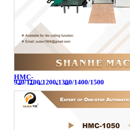
HMC-
930/1100/1200/1300/1400/1500
ເຄື່ອງຕັດອັດຕະໂນມັດ