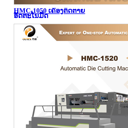
HMC-1050 ເຄື່ອງຕັດຕາຍ
ອັດຕະໂນມັດ