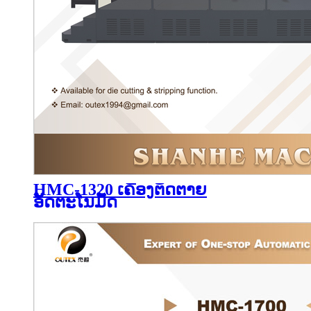
HMC-1320 ເຄື່ອງຕັດຕາຍ
ອັດຕະໂນມັດ