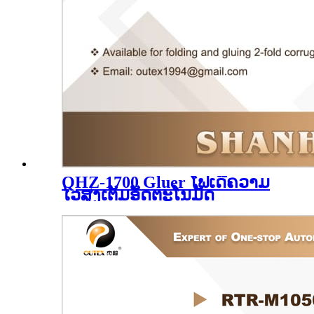
QHZ-1700 Gluer ໂຟເດີຄວາມ
ໄວສູງເຕັມອັດຕະໂນມັດ