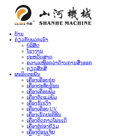
ບ້ານ
ກ່ຽວກັບພວກເຮົາ
ບໍລິສັດ
ໂຮງງານ
ປະຫວັດສາດ
ຄວາມເໜືອກວ່າດ້ານການສົ່ງອອກ
ກຽດສັກສີ
ຜະລິດຕະພັນ
ເຄື່ອງເຄືອບຂຸ່ຍ
ເຄື່ອງປະທັບຮ້ອນ
ເຄື່ອງເຄືອບຟິມ
ເຄື່ອງຕັດແມ່ພິມ
ເຄື່ອງຂັດເງົາ
ເຄື່ອງເຄືອບ UV
ເຄື່ອງເຮັດປະຕິທິນ
ເຄື່ອງຕິດກາວໂຟນເດີ
ເຄື່ອງຕໍ່ປ່ອງຢ້ຽມ
ເຄື່ອງປ້ອນເຈ້ຍ