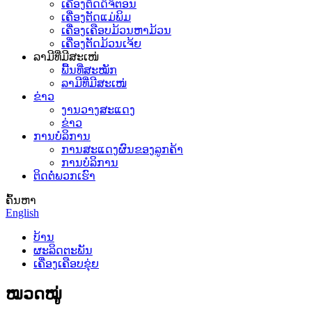
ເຄື່ອງຕັດດິຈິຕອນ
ເຄື່ອງຕັດແມ່ພິມ
ເຄື່ອງເຄືອບມ້ວນຫາມ້ວນ
ເຄື່ອງຕັດມ້ວນເຈ້ຍ
ລາມີທີ່ມີສະເໜ່
ພື້ນທີ່ສະໝັກ
ລາມີທີ່ມີສະເໜ່
ຂ່າວ
ງານວາງສະແດງ
ຂ່າວ
ການບໍລິການ
ການສະແດງຜົນຂອງລູກຄ້າ
ການບໍລິການ
ຕິດຕໍ່ພວກເຮົາ
ຄົ້ນຫາ
English
ບ້ານ
ຜະລິດຕະພັນ
ເຄື່ອງເຄືອບຂຸ່ຍ
ໝວດໝູ່