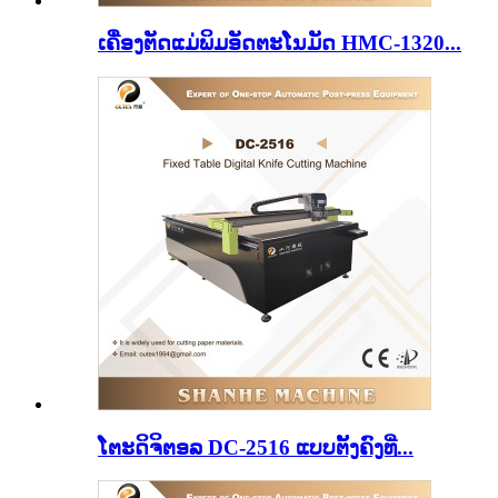
ເຄື່ອງຕັດແມ່ພິມອັດຕະໂນມັດ HMC-1320...
ໂຕະດິຈິຕອລ DC-2516 ແບບຕັ້ງຄົງທີ່...