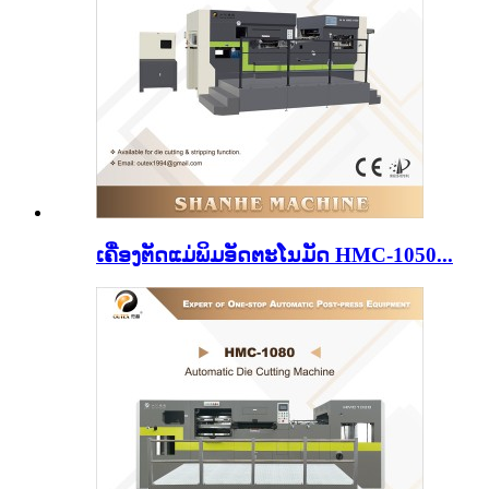
ເຄື່ອງຕັດແມ່ພິມອັດຕະໂນມັດ HMC-1050...