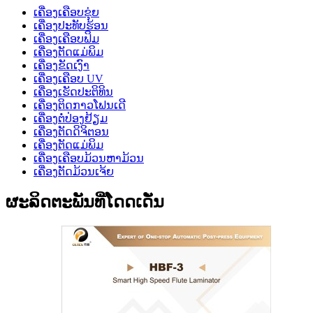
ເຄື່ອງເຄືອບຂຸ່ຍ
ເຄື່ອງປະທັບຮ້ອນ
ເຄື່ອງເຄືອບຟິມ
ເຄື່ອງຕັດແມ່ພິມ
ເຄື່ອງຂັດເງົາ
ເຄື່ອງເຄືອບ UV
ເຄື່ອງເຮັດປະຕິທິນ
ເຄື່ອງຕິດກາວໂຟນເດີ
ເຄື່ອງຕໍ່ປ່ອງຢ້ຽມ
ເຄື່ອງຕັດດິຈິຕອນ
ເຄື່ອງຕັດແມ່ພິມ
ເຄື່ອງເຄືອບມ້ວນຫາມ້ວນ
ເຄື່ອງຕັດມ້ວນເຈ້ຍ
ຜະລິດຕະພັນທີ່ໂດດເດັ່ນ