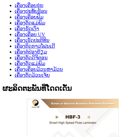
ເຄື່ອງເຄືອບຂຸ່ຍ
ເຄື່ອງປະທັບຮ້ອນ
ເຄື່ອງເຄືອບຟິມ
ເຄື່ອງຕັດແມ່ພິມ
ເຄື່ອງຂັດເງົາ
ເຄື່ອງເຄືອບ UV
ເຄື່ອງເຮັດປະຕິທິນ
ເຄື່ອງຕິດກາວໂຟນເດີ
ເຄື່ອງຕໍ່ປ່ອງຢ້ຽມ
ເຄື່ອງຕັດດິຈິຕອນ
ເຄື່ອງຕັດແມ່ພິມ
ເຄື່ອງເຄືອບມ້ວນຫາມ້ວນ
ເຄື່ອງຕັດມ້ວນເຈ້ຍ
ຜະລິດຕະພັນທີ່ໂດດເດັ່ນ