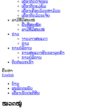
ເຄື່ອງຕັດດິຈິຕອນ
ເຄື່ອງຕັດແມ່ພິມ
ເຄື່ອງເຄືອບມ້ວນຫາມ້ວນ
ເຄື່ອງຕັດມ້ວນເຈ້ຍ
ລາມີທີ່ມີສະເໜ່
ພື້ນທີ່ສະໝັກ
ລາມີທີ່ມີສະເໜ່
ຂ່າວ
ງານວາງສະແດງ
ຂ່າວ
ການບໍລິການ
ການສະແດງຜົນຂອງລູກຄ້າ
ການບໍລິການ
ຕິດຕໍ່ພວກເຮົາ
ຄົ້ນຫາ
English
ບ້ານ
ຜະລິດຕະພັນ
ເຄື່ອງເຮັດປະຕິທິນ
ໝວດໝູ່