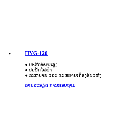
HYG-120
● ປະສິດທິພາບສູງ
● ປະຢັດໄຟຟ້າ
● ຂະຫຍາຍ ແລະ ຂະຫຍາຍເຄື່ອງອົບແຫ້ງ
ລາຍລະອຽດ
ການສອບຖາມ