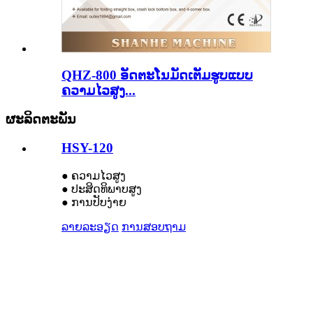
QHZ-800 ອັດຕະໂນມັດເຕັມຮູບແບບ
ຄວາມໄວສູງ...
ຜະລິດຕະພັນ
HSY-120
● ຄວາມໄວສູງ
● ປະສິດທິພາບສູງ
● ການປັບງ່າຍ
ລາຍລະອຽດ
ການສອບຖາມ