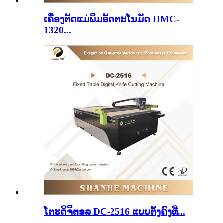
ເຄື່ອງຕັດແມ່ພິມອັດຕະໂນມັດ HMC-
1320...
ໂຕະດິຈິຕອລ DC-2516 ແບບຕັ້ງຄົງທີ່...