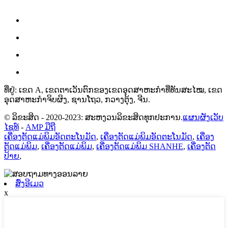
ທີ່ຢູ່: ເຂດ A, ເຂດຕາເວັນຕົກຂອງເຂດອຸດສາຫະກຳທີ່ທັນສະໄໝ, ເຂດ
ອຸດສາຫະກຳຈິບຜິງ, ຊານໂຖວ, ກວາງຕຸ້ງ, ຈີນ.
© ລິຂະສິດ - 2020-2023: ສະຫງວນລິຂະສິດທຸກປະການ.
ແຜນຜັງເວັບ
ໄຊທ໌
-
AMP ມືຖື
ເຄື່ອງຕັດແມ່ພິມອັດຕະໂນມັດ
,
ເຄື່ອງຕັດແມ່ພິມອັດຕະໂນມັດ
,
ເຄື່ອງ
ຕັດແມ່ພິມ
,
ເຄື່ອງຕັດແມ່ພິມ
,
ເຄື່ອງຕັດແມ່ພິມ SHANHE
,
ເຄື່ອງຕັດ
ປ້າຍ
,
ສົ່ງອີເມວ
x