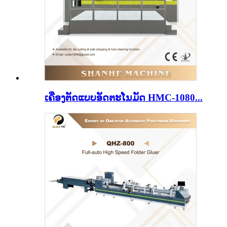
ເຄື່ອງຕັດແບບອັດຕະໂນມັດ HMC-1080...