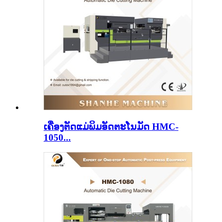
ເຄື່ອງຕັດແມ່ພິມອັດຕະໂນມັດ HMC-
1050...