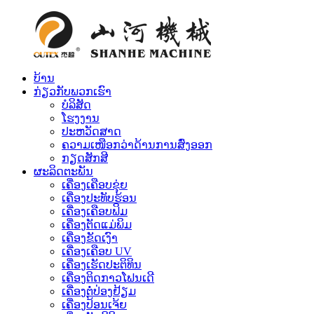
ບ້ານ
ກ່ຽວກັບພວກເຮົາ
ບໍລິສັດ
ໂຮງງານ
ປະຫວັດສາດ
ຄວາມເໜືອກວ່າດ້ານການສົ່ງອອກ
ກຽດສັກສີ
ຜະລິດຕະພັນ
ເຄື່ອງເຄືອບຂຸ່ຍ
ເຄື່ອງປະທັບຮ້ອນ
ເຄື່ອງເຄືອບຟິມ
ເຄື່ອງຕັດແມ່ພິມ
ເຄື່ອງຂັດເງົາ
ເຄື່ອງເຄືອບ UV
ເຄື່ອງເຮັດປະຕິທິນ
ເຄື່ອງຕິດກາວໂຟນເດີ
ເຄື່ອງຕໍ່ປ່ອງຢ້ຽມ
ເຄື່ອງປ້ອນເຈ້ຍ