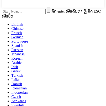
ກົດ enter ເພື່ອຄົ້ນຫາ ຫຼື ກົດ ESC
ເພື່ອປິດ
English
Chinese
French
German
Portuguese
Spanish
Russian
Japanese
Korean
Arabic
Irish
Greek
Turkish
Italian
Danish
Romanian
Indonesian
Czech
Afrikaans
Swedish