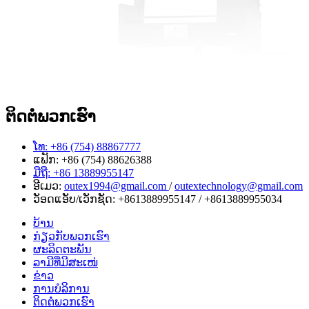
ຕິດຕໍ່ພວກເຮົາ
ໂທ: +86 (754) 88867777
ແຟັກ: +86 (754) 88626388
ມືຖື: +86 13889955147
ອີເມວ:
outex1994@gmail.com
/
outextechnology@gmail.com
ວັອດແອັບ/ເວັກຊັດ:
+8613889955147
/
+8613889955034
ບ້ານ
ກ່ຽວກັບພວກເຮົາ
ຜະລິດຕະພັນ
ລາມີທີ່ມີສະເໜ່
ຂ່າວ
ການບໍລິການ
ຕິດຕໍ່ພວກເຮົາ