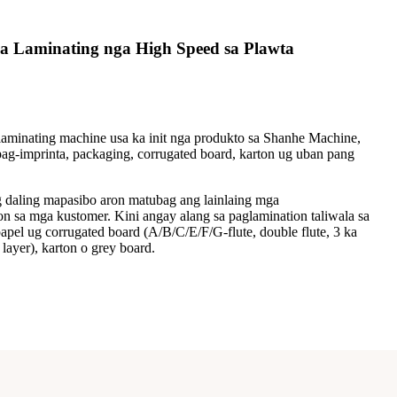
 Laminating nga High Speed ​​sa Plawta
laminating machine usa ka init nga produkto sa Shanhe Machine,
ag-imprinta, packaging, corrugated board, karton ug uban pang
 daling mapasibo aron matubag ang lainlaing mga
n sa mga kustomer. Kini angay alang sa paglamination taliwala sa
pel ug corrugated board (A/B/C/E/F/G-flute, double flute, 3 ka
a layer), karton o grey board.