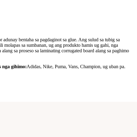
 adunay bentaha sa pagdaginot sa glue. Ang sulud sa tubig sa
dili molapas sa sumbanan, ug ang produkto hamis ug gahi, nga
 alang sa proseso sa laminating corrugated board alang sa paghimo
s nga gihimo:
Adidas, Nike, Puma, Vans, Champion, ug uban pa.