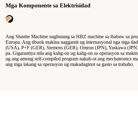
Mga Komponente sa Elektrisidad
Ang Shanhe Machine nagbutang sa HBZ machine sa ibabaw sa prope
Europa. Ang tibuok makina naggamit ug internasyonal nga mga ilad
(USA), P+F (GER), Siemens (GER), Omron (JPN), Yaskawa (JPN),
pa. Gigarantiya nila ang kalig-on ug kalig-on sa operasyon sa maki
ug ang among self-compiled program nakab-ot ang mechatronics ma
ang mga lakang sa operasyon ug makadaginot sa gasto sa trabaho.