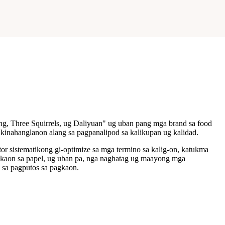
g, Three Squirrels, ug Daliyuan" ug uban pang mga brand sa food
kinahanglanon alang sa pagpanalipod sa kalikupan ug kalidad.
or sistematikong gi-optimize sa mga termino sa kalig-on, katukma
akaon sa papel, ug uban pa, nga naghatag ug maayong mga
 sa pagputos sa pagkaon.