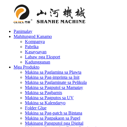
Panimalay
Mahitungod Kanamo
Kompanya
Pabrika
Kasaysayan
Labaw nga Eksport
Kadungganan
Mga Produkto
Makina sa Paglamina sa Plawta
Makina sa Pag-imprinta sa Init
Makina sa Paglaminate sa Pelikula
Makina sa Pagputol sa Mamatay
Makina sa Pagbarnis
Makina sa Pagputos sa UV
Makina sa Kalendaryo
Folder Glue
Makina sa Pag-patch sa Bintana
Makina sa Pagpakaon sa Papel
Makinang Pangputol nga Digital