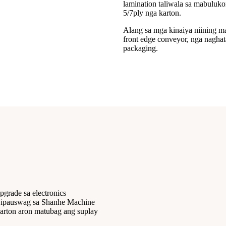
lamination taliwala sa mabuluko
5/7ply nga karton.
Alang sa mga kinaiya niining 
front edge conveyor, nga nagha
packaging.
grade sa electronics
Gipauswag sa Shanhe Machine
 karton aron matubag ang suplay