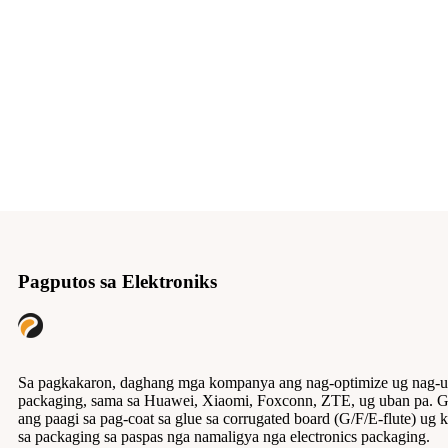
Pagputos sa Elektroniks
Sa pagkakaron, daghang mga kompanya ang nag-optimize ug nag-up
packaging, sama sa Huawei, Xiaomi, Foxconn, ZTE, ug uban pa. 
ang paagi sa pag-coat sa glue sa corrugated board (G/F/E-flute) ug
sa packaging sa paspas nga namaligya nga electronics packaging.