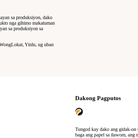
ayan sa produksiyon, dako
odukto nga gihimo makatuman
yan sa produksiyon sa
, WongLokat, Yinlu, ug uban
Dakong Pagputos
Tungod kay dako ang gidak-on s
baga ang papel sa ilawom, ang n