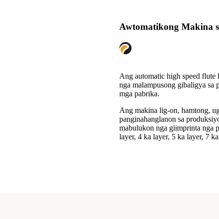
Awtomatikong Makina sa
Ang automatic high speed flute 
nga malampusong gibaligya sa p
mga pabrika.
Ang makina lig-on, hamtong, ug
panginahanglanon sa produksiyo
mabulukon nga giimprinta nga pa
layer, 4 ka layer, 5 ka layer, 7 k