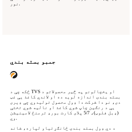
نور.
جمبو بسته بندي
ځکه چې د TVS او یخچالونو په څیر محصولاتو د
بسته بندۍ اندازه لویه ده او لاندې کاغذ یې غټ
دی، نو دا شرکت دا ډول محصول تولیدوي چې ډیری
یې د رنګین چاپ شوي کاغذ او نالیه شوي تختې
(ډبل فلوټ)، 5/7 پلای کارت بورډ ترمنځ لامینیشن
وي.
د دې ډول بسته بندۍ ځانګړتیاو لپاره، شانه