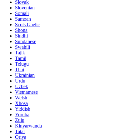
Slovak
Slovenian
Somali
Samoan
Scots Gaelic
Shona
Sindhi
Sundanese
Swahili
Tajik
Tamil
Telugu
Thai
Ukrainian
Urdu
Uzbek
Vietnamese
Welsh
Xhosa
Yiddish
Yoruba
Zulu
Kinyarwanda
Tatar
Oriya