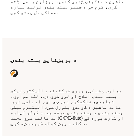
ماشین د مخکینۍ څنډې کنویر ډیزاین رامینځته
کړی، کوم چې د جمبو بسته بندۍ تولید لپاره
مسلکي حل چمتو کوي.
د برېښنايي بسته بندۍ
په اوس وخت کې، ډیری شرکتونو د الیکترونیکي
بسته بندۍ اصلاح او لوړ کړي دي، لکه هواوي،
ژیاومي، فاکسکن، زیډ ټي ای، او داسې نور.
شانه ماشین د ګړندي پلورل شوي الیکترونیکي
بسته بندۍ د بسته بندۍ عرضه پوره کولو لپاره
په نالیه شوي تخته (G/F/E-flute) او کارت بورډ کې
د ګلو د پوښ کولو طریقه ښه کړې.