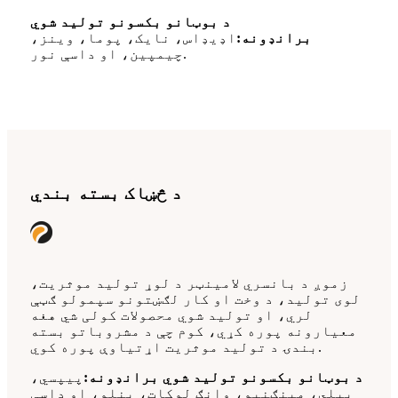
د بوټانو بکسونو تولید شوي
برانډونه:
اډیډاس، نایک، پوما، وینز،
چیمپین، او داسې نور.
د څښاک بسته بندي
زموږ د بانسري لامینټر د لوړ تولید موثریت،
لوی تولید، د وخت او کار لګښتونو سپمولو ګټې
لري، او تولید شوي محصولات کولی شي هغه
معیارونه پوره کړي، کوم چې د مشروباتو بسته
بندۍ د تولید موثریت اړتیاوې پوره کوي.
د بوټانو بکسونو تولید شوي برانډونه:
پیپسي،
ییلي، مینګنیو، وانګ لوکات، ینلو، او داسې