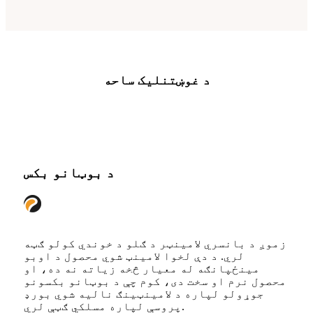
د غوښتنلیک ساحه
د بوټانو بکس
زموږ د بانسري لامینټر د ګلو د خوندي کولو ګټه
لري. د دې لخوا لامینټ شوي محصول د اوبو
مینځپانګه له معیار څخه زیاته نه ده، او
محصول نرم او سخت دی، کوم چې د بوټانو بکسونو
جوړولو لپاره د لامینټینګ نالیه شوي بورډ
پروسې لپاره مسلکي ګټې لري.