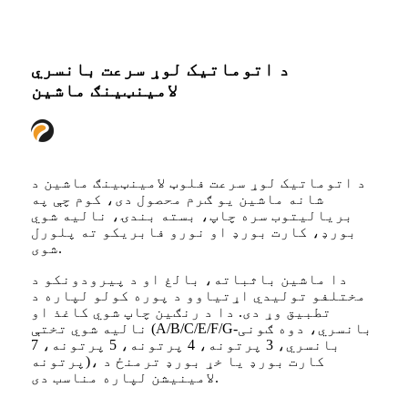
د اتوماتیک لوړ سرعت بانسري
لامینټینګ ماشین
د اتوماتیک لوړ سرعت فلوټ لامینټینګ ماشین د
شانه ماشین یو ګرم محصول دی، کوم چې په
بریالیتوب سره چاپ، بسته بندۍ، نالیه شوي
بورډ، کارت بورډ او نورو فابریکو ته پلورل
شوی.
دا ماشین باثباته، بالغ او د پیرودونکو د
مختلفو تولیدي اړتیاوو د پوره کولو لپاره د
تطبیق وړ دی. دا د رنګین چاپ شوي کاغذ او
نالیه شوي تختې (A/B/C/E/F/G-بانسري، دوه ګونی
بانسري، 3 پرتونه، 4 پرتونه، 5 پرتونه، 7
پرتونه)، کارت بورډ یا خړ بورډ ترمنځ د
لامینیشن لپاره مناسب دی.