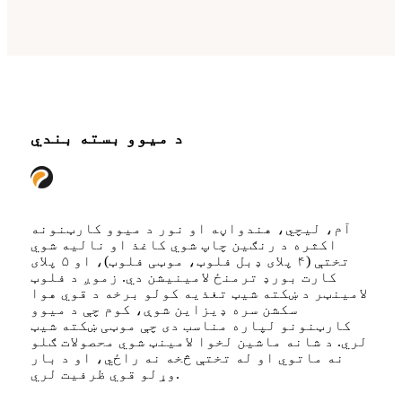
د میوو بسته بندي
آم، لیچي، هندواڼه او نور د میوو کارټنونه
اکثره د رنګین چاپ شوي کاغذ او نالیه شوي
تختې (۴ پلای ډبل فلوټ، موټی فلوټ)، او ۵ پلای
کارت بورډ ترمنځ لامینیشن دي. زموږ د فلوټ
لامینټر د ښکته شیټ تغذیه کولو برخه د قوي هوا
سکشن سره ډیزاین شوې، کوم چې د میوو
کارټنونو لپاره مناسب دی چې موټی ښکته شیټ
لري. د شانه ماشین لخوا لامینټ شوي محصولات ګلو
نه ماتوي او له تختې څخه نه راځي، او د بار
وړلو قوي ظرفیت لري.