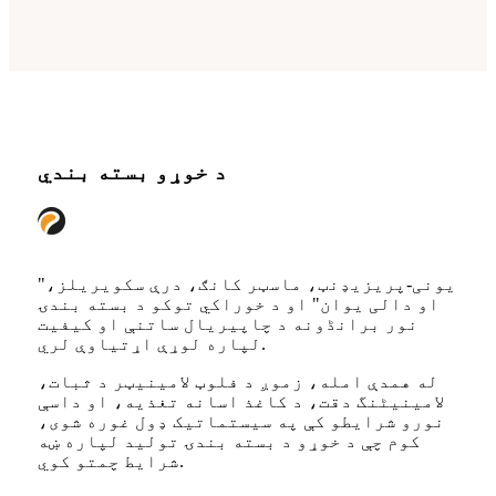
د خوړو بسته بندي
"یونی-پریزیډنټ، ماسټر کانګ، درې سکویریلز،
او دالی یوان" او د خوراکي توکو د بسته بندۍ
نور برانڈونه د چاپیریال ساتنې او کیفیت
لپاره لوړې اړتیاوې لري.
له همدې امله، زموږ د فلوټ لامینیټر د ثبات،
لامینیٹنگ دقت، د کاغذ اسانه تغذیه، او داسې
نورو شرایطو کې په سیستماتیک ډول غوره شوی،
کوم چې د خوړو د بسته بندۍ تولید لپاره ښه
شرایط چمتو کوي.