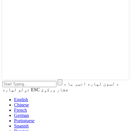
د لټون لپاره انټر یا د
تړلو لپاره ESC فشار ورکړئ
English
Chinese
French
German
Portuguese
Spanish