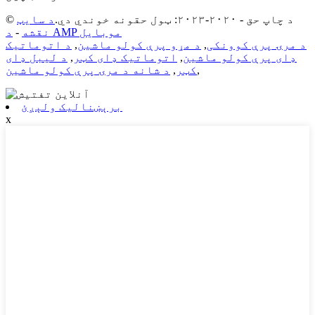
© د چاپ حق - ۲۰۲۰-۲۰۲۳: ټول حقونه خوندي دي.
د سایټ
د AMP موبایل
نقشه
-
د مرۍ پرې کوونکی
,
د مړو پرې کولو ماشین
,
د اتوماتیک
ډای پرې کولو ماشین
,
اتوماتیک ډای کټر
,
د لیبل ډای
,
کټر
,
د شانه د مرۍ پرې کولو ماشین
برېښنالیک ولېږئ
x