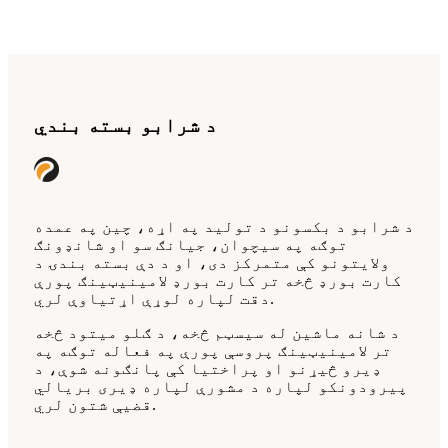
د شرابو بسته بندي
د شرابو د بکسونو د تولید په اړه، چین په عمده
توګه په سیچوان، جیانګ سو او شانډونګ
ولایتونو کې متمرکز دی، او د دې بسته بندۍ د
کارت بورډ څخه تر کارت بورډ لامینیټینګ پورې
دقت لپاره لوړې اړتیاوې لري.
د شانه ماشین له سیسټم څخه، د ګلو میتود څخه
تر لامینیټینګ پروسې پورې په فعاله توګه په
ډیرو څیړنو او پراختیا کې پانګونه شوې، د
پیرودونکو لپاره د مشورې لپاره ډیری بریالي
قضیې شتون لري.