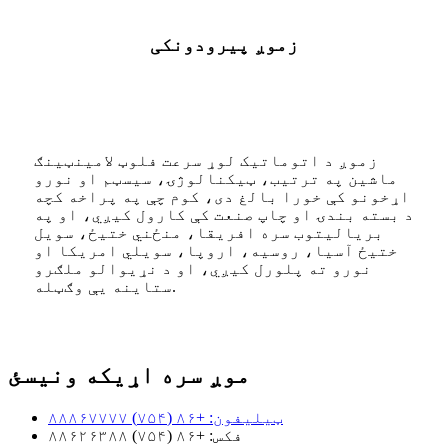
زموږ پیرودونکی
زموږ د اتوماتیک لوړ سرعت فلوټ لامینټینګ
ماشین په ترتیب، ټیکنالوژۍ، سیسټم او نورو
اړخونو کې خورا بالغ دی، کوم چې په پراخه کچه
د بسته بندۍ او چاپ صنعت کې کارول کیږي، او په
بریالیتوب سره افریقا، منځني ختیځ، سویل
ختیځ آسیا، روسیه، اروپا، سویلي امریکا او
نورو ته پلورل کیږي، او د نړیوالو ملګرو
ستاینه یې وګټله.
موږ سره اړیکه ونیسئ
ټیلیفون: +۸۶ (۷۵۴) ۸۸۸۶۷۷۷۷
فکس: +۸۶ (۷۵۴) ۸۸۶۲۶۳۸۸