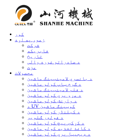
کور
زموږ په اړه
شرکت
فابریکه
تاریخ
د صادراتو غوره والی
عزت
محصولات
د بانسري لامینټینګ ماشین
د ګرم ټاپ کولو ماشین
د فلم لامینټینګ ماشین
د مړو پرې کولو ماشین
د وارنش کولو ماشین
د UV کوټینګ ماشین
د کیلنڈر کولو ماشین
د فولډر ګلویر
د کړکۍ پیچ کولو ماشین
د کاغذ تغذیه کولو ماشین
د ډیجیټل پرې کولو ماشین