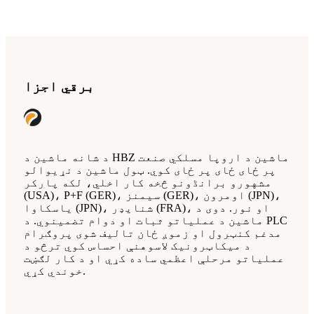
برقي اجزا
د شانه ماشین د HBZ ماشین د اروپا مسلکي صنعت
پر ځای ځای پر ځای کوي. ټول ماشین د نړیوالو
مشهورو برانڈونو څخه کار اخلي، لکه پارکر
(USA)، P+F (GER)، سیمنز (GER)، اومرون (JPN)،
یاسکاوا (JPN)، شنایډر (FRA)، او نور. دوی د
ماشین د عملیاتو ثبات او دوام تضمینوي. د PLC
مدغم کنټرول او زموږ ځان تالیف شوی پروګرام
د میکاټرونیک لاسوهنې احساس کوي ترڅو د
عملیاتو مرحلې اعظمي ساده کړي او د کار لګښت
خوندي کړي.