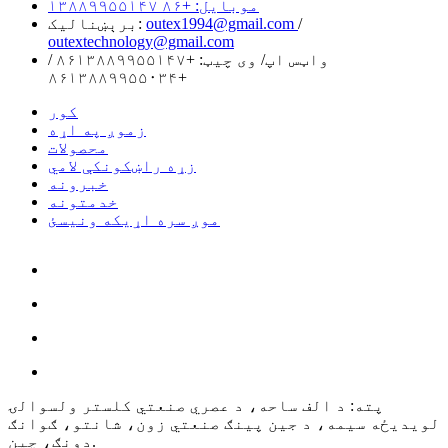
موبایل: +۸۶ ۱۳۸۸۹۹۵۵۱۴۷
/
outex1994@gmail.com
برېښنالیک:
outextechnology@gmail.com
واټس اپ/ وی چیټ:
+۸۶۱۳۸۸۹۹۵۵۱۴۷
/
+۸۶۱۳۸۸۹۹۵۵۰۳۴
کور
زموږ په اړه
محصولات
زړه راښکونکې لامي
خبرونه
خدمتونه
موږ سره اړیکه ونیسئ
پته: د الف ساحه، د عصري صنعتي کلستر ولسوالۍ
لویدیځه سیمه، د جین پینګ صنعتي زون، شانتو، ګوانګ
دونګ، چین.