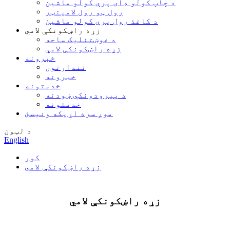
د چاپ کولو ډای پرې کولو ماشین
رول ټو رول لامینټر
د کاغذ رول پرې کولو ماشین
زړه راښکونکې لامي
د غوښتنلیک ساحه
زړه راښکونکې لامي
خبرونه
نندارتون
خبرونه
خدمتونه
د پیرودونکي ښودنه
خدمتونه
موږ سره اړیکه ونیسئ
د لټون
English
کور
زړه راښکونکې لامي
زړه راښکونکې لامي