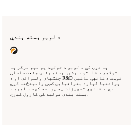
د لوبو بسته بندي
په نړۍ کې د لوبو د تولید یو مهم مرکز په
توګه، د شانتو د بشپړ بسته بندۍ صنعت سلسلې
چنګهای ولسوالۍ او د R&D نوښت د شانهي ماشین
پراختیا لپاره جغرافیایي ګټې رامینځته کړې
دي. د شانهي تجهیزات په پراخه کچه د لوبو د
بسته بندۍ تولید کې کارول کیږي.