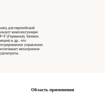
азец для европейской
ользует комплектующие
P+F (Германия), Siemens
нция) и др., что
нтегрированное управление
беспечивает мехатронное
удозатраты.
Область применения