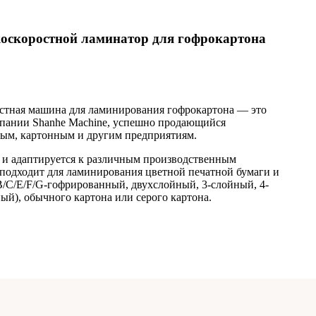
оскоростной ламинатор для гофрокартона
стная машина для ламинирования гофрокартона — это
пании Shanhe Machine, успешно продающийся
ым, картонным и другим предприятиям.
 и адаптируется к различным производственным
 подходит для ламинирования цветной печатной бумаги и
B/C/E/F/G-гофрированный, двухслойный, 3-слойный, 4-
ый), обычного картона или серого картона.