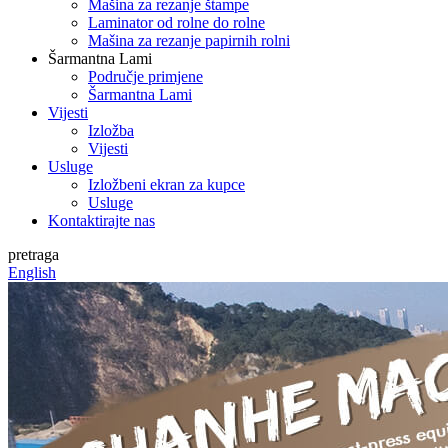
Mašina za rezanje štampe
Laminator od rolne do rolne
Mašina za rezanje papirnih rolni
Šarmantna Lami
Područje primjene
Šarmantna Lami
Vijesti
Izložba
Vijesti
Usluge
Izložbeni ekran za kupce
Usluge
Kontaktirajte nas
pretraga
English