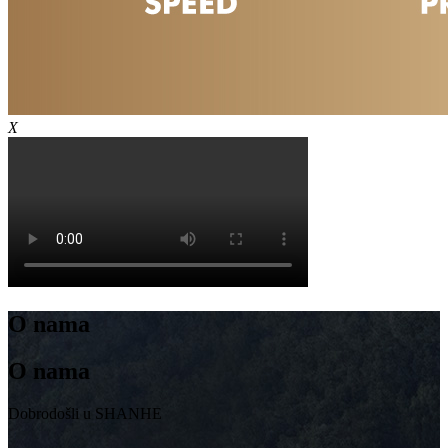
X
O nama
O nama
Dobrodošli u SHANHE