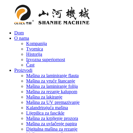
Dom
O nama
Kompanija
Tvornica
Historija
Izvozna superiornost
Čast
Proizvodi
Mašina za laminiranje flauta
Mašina za vruće štancanje
Mašina za laminiranje folija
Mašina za rezanje kalupom
Mašina za lakiranje
Mašina za UV premazivanje
Kalandrirajuća mašina
Lijepilica za fascikle
Mašina za krpljenje prozora
Mašina za uvlačenje papira
Digitalna mašina za rezanje