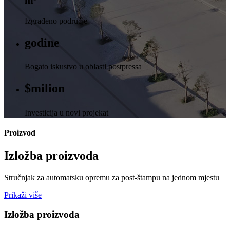
Izgrađeno područje
godine
Bogato iskustvo u oblasti postpressa
$
milion
Investicija u novi projekat
Proizvod
Izložba proizvoda
Stručnjak za automatsku opremu za post-štampu na jednom mjestu
Prikaži više
Izložba proizvoda