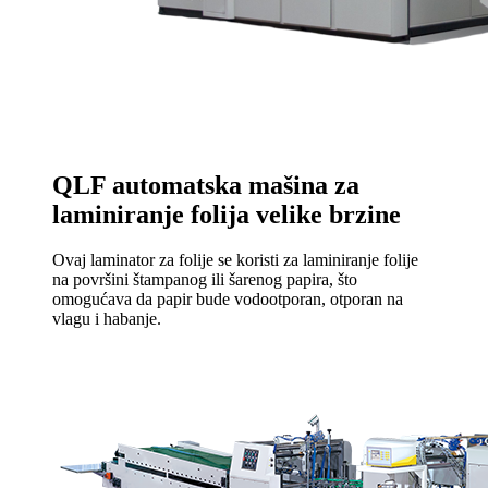
QLF automatska mašina za
laminiranje folija velike brzine
Ovaj laminator za folije se koristi za laminiranje folije
na površini štampanog ili šarenog papira, što
omogućava da papir bude vodootporan, otporan na
vlagu i habanje.