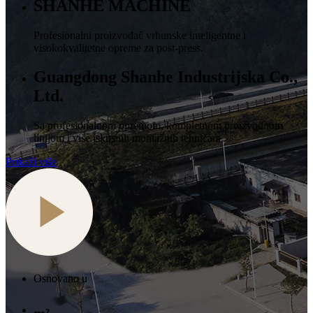
SHANHE MACHINE
Profesionalni proizvođač vrhunske inteligentne i
visokokvalitetne opreme za post-press.
Guangdong Shanhe Industrijska Co.,
Ltd.
Sa profesionalnom opremom, kompletnom proizvodnom
linijom i više iskusnih montažnih tehničara.
Prikaži više
Osnovano u
m²