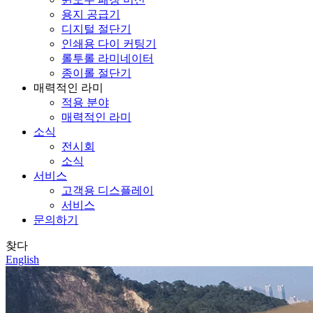
용지 공급기
디지털 절단기
인쇄용 다이 커팅기
롤투롤 라미네이터
종이롤 절단기
매력적인 라미
적용 분야
매력적인 라미
소식
전시회
소식
서비스
고객용 디스플레이
서비스
문의하기
찾다
English