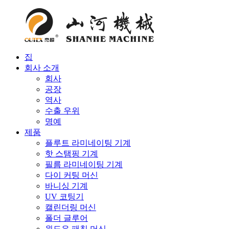
집
회사 소개
회사
공장
역사
수출 우위
명예
제품
플루트 라미네이팅 기계
핫 스탬핑 기계
필름 라미네이팅 기계
다이 커팅 머신
바니싱 기계
UV 코팅기
캘린더링 머신
폴더 글루어
윈도우 패칭 머신