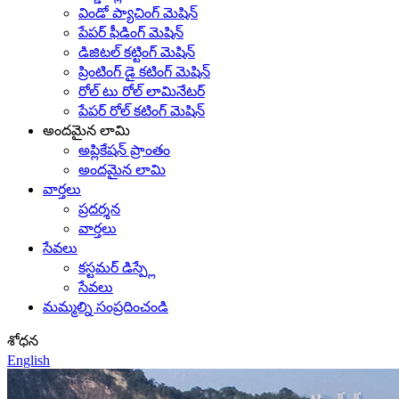
విండో ప్యాచింగ్ మెషిన్
పేపర్ ఫీడింగ్ మెషిన్
డిజిటల్ కట్టింగ్ మెషిన్
ప్రింటింగ్ డై కటింగ్ మెషిన్
రోల్ టు రోల్ లామినేటర్
పేపర్ రోల్ కటింగ్ మెషిన్
అందమైన లామి
అప్లికేషన్ ప్రాంతం
అందమైన లామి
వార్తలు
ప్రదర్శన
వార్తలు
సేవలు
కస్టమర్ డిస్ప్లే
సేవలు
మమ్మల్ని సంప్రదించండి
శోధన
English