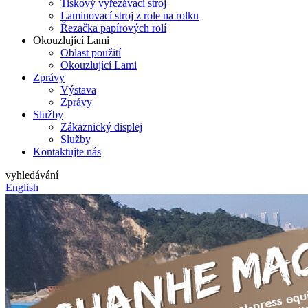
Tiskový vyřezávací stroj
Laminovací stroj z role na rolku
Řezačka papírových rolí
Okouzlující Lami
Oblast použití
Okouzlující Lami
Zprávy
Výstava
Zprávy
Služby
Zákaznický displej
Služby
Kontaktujte nás
vyhledávání
English