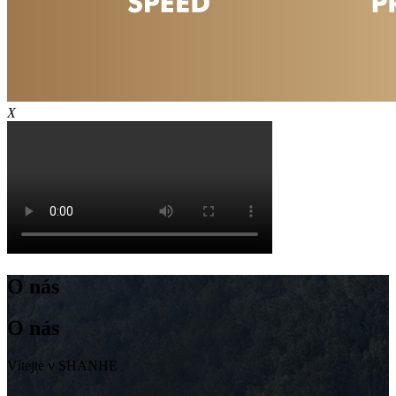
X
O nás
O nás
Vítejte v SHANHE