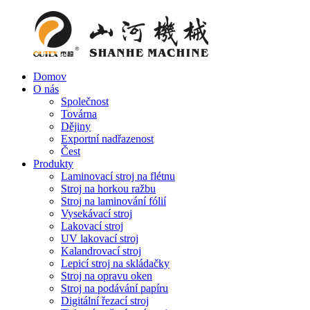
Domov
O nás
Společnost
Továrna
Dějiny
Exportní nadřazenost
Čest
Produkty
Laminovací stroj na flétnu
Stroj na horkou ražbu
Stroj na laminování fólií
Vysekávací stroj
Lakovací stroj
UV lakovací stroj
Kalandrovací stroj
Lepicí stroj na skládačky
Stroj na opravu oken
Stroj na podávání papíru
Digitální řezací stroj