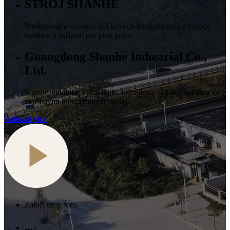
STROJ SHANHE
Profesionální výrobce špičkových inteligentních a vysoce
kvalitních zařízení pro post-press.
Guangdong Shanhe Industrial Co.,
Ltd.
S profesionálním vybavením, kompletní výrobní linkou a více
zkušenými montážními techniky.
Zobrazit více
Založeno v roce
m²