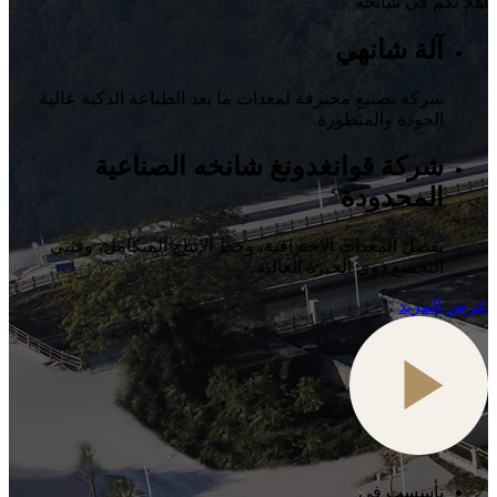
أهلا بكم في شانخه
آلة شانهي
شركة تصنيع محترفة لمعدات ما بعد الطباعة الذكية عالية
الجودة والمتطورة.
شركة قوانغدونغ شانخه الصناعية
المحدودة
بفضل المعدات الاحترافية، وخط الإنتاج المتكامل، وفنيي
التجميع ذوي الخبرة العالية.
عرض المزيد
تأسست في