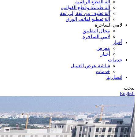
آلة القطع الرقمية
آلة طباعة وقطع القوالب
آلة تغليف من لفة إلى لفة
آلة تقطيع لفائف الورق
لامي الساحرة
مجال التطبيق
لامي الساحرة
أخبار
معرض
أخبار
خدمات
شاشة عرض العميل
خدمات
اتصل بنا
يبحث
English