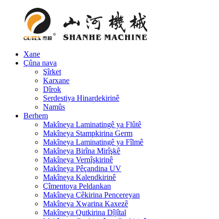
Xane
Çûna nava
Şîrket
Karxane
Dîrok
Serdestiya Hinardekirinê
Namûs
Berhem
Makîneya Laminatingê ya Flûtê
Makîneya Stampkirina Germ
Makîneya Laminatingê ya Fîlmê
Makîneya Birîna Mirîşkê
Makîneya Vernîşkirinê
Makîneya Pêçandina UV
Makîneya Kalendkirinê
Çîmentoya Peldankan
Makîneya Çêkirina Pencereyan
Makîneya Xwarina Kaxezê
Makîneya Qutkirina Dîjîtal