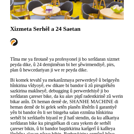
Xizmeta Serhêl a 24 Saetan
Tîma me ya firotanê ya profesyonel ji bo xerîdaran xizmet
peyda dike, û 24 demjimêran bi her şêwirmendiyê, pirs,
plan û hewcedariyan ji we re peyda dike.
Bi komek tevahî ya mekanîzmaya perwerdeyê û belgeyên
hînkirina vîdyoyê, ew dikare bi bandor û zû pirsgirêkên
sazkirina makîneyê, debugging û perwerdehiyê ji bo
xerîdaran çareser bike, da ku alav piştî radestkirinê zû werin
bikar anîn. Di heman demê de, SHANHE MACHINE di
heman demê de bi gelek setên planên lênêrîn û garantiyê
yên bi bandor ên li ser bingeha salan ezmûna hînkirina
serhêl bi xerîdarên biyanî re jî hatî stendin, da ku alîkariya
xerîdaran bike ku pirsgirêkan di cara yekem de serhêl
çareser bikin, û bi bandor baştirkirina karîgerî û kalîteya
lênêrîna alavan pêşve bibin. Berhevkirina ezmûnê bûye