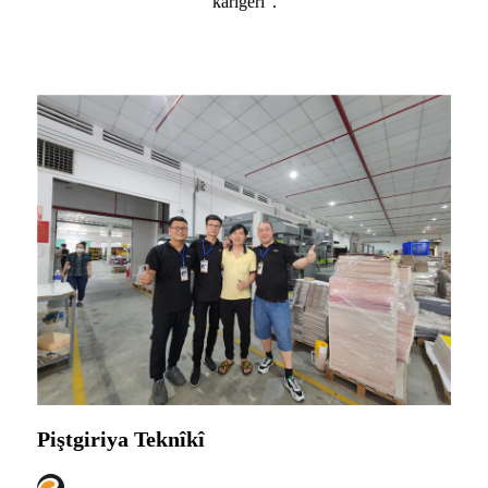
karîgerî".
Piştgiriya Teknîkî