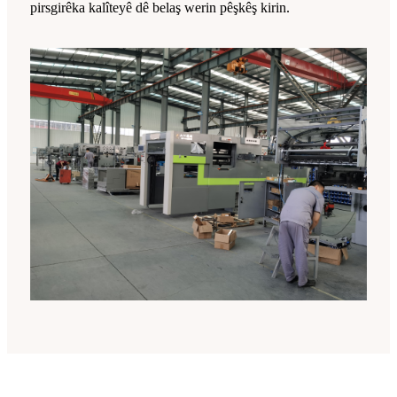
pirsgirêka kalîteyê dê belaş werin pêşkêş kirin.