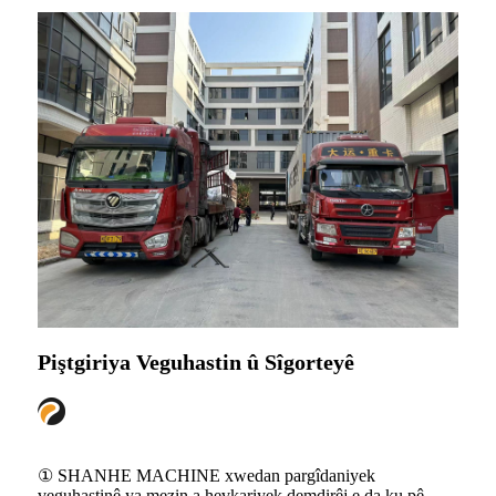
Piştgiriya Veguhastin û Sîgorteyê
① SHANHE MACHINE xwedan pargîdaniyek
veguhastinê ya mezin a hevkariyek demdirêj e da ku pê