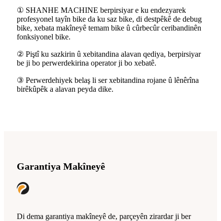
① SHANHE MACHINE berpirsiyar e ku endezyarek
profesyonel tayîn bike da ku saz bike, di destpêkê de debug
bike, xebata makîneyê temam bike û cûrbecûr ceribandinên
fonksiyonel bike.
② Piştî ku sazkirin û xebitandina alavan qediya, berpirsiyar
be ji bo perwerdekirina operator ji bo xebatê.
③ Perwerdehiyek belaş li ser xebitandina rojane û lênêrîna
birêkûpêk a alavan peyda dike.
Garantiya Makîneyê
Di dema garantiya makîneyê de, parçeyên zirardar ji ber