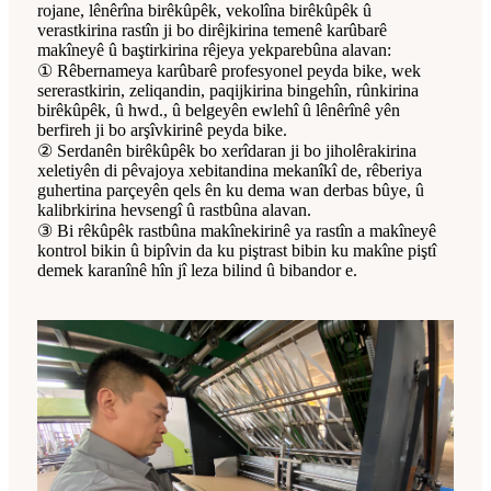
rojane, lênêrîna birêkûpêk, vekolîna birêkûpêk û
verastkirina rastîn ji bo dirêjkirina temenê karûbarê
makîneyê û baştirkirina rêjeya yekparebûna alavan:
① Rêbernameya karûbarê profesyonel peyda bike, wek
sererastkirin, zeliqandin, paqijkirina bingehîn, rûnkirina
birêkûpêk, û hwd., û belgeyên ewlehî û lênêrînê yên
berfireh ji bo arşîvkirinê peyda bike.
② Serdanên birêkûpêk bo xerîdaran ji bo jiholêrakirina
xeletiyên di pêvajoya xebitandina mekanîkî de, rêberiya
guhertina parçeyên qels ên ku dema wan derbas bûye, û
kalibrkirina hevsengî û rastbûna alavan.
③ Bi rêkûpêk rastbûna makînekirinê ya rastîn a makîneyê
kontrol bikin û bipîvin da ku piştrast bibin ku makîne piştî
demek karanînê hîn jî leza bilind û bibandor e.