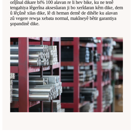
orîjînal dikare bi% 100 alavan re li hev bike, ku ne tenê
tengahiya lêgerîna aksesûaran ji bo xerîdaran kêm dike, dem
û lêçûnê xilas dike, lê di heman demê de dihêle ku alavan
zû vegere rewşa xebata normal, makîneyê bêtir garantiya
şopandinê dike.