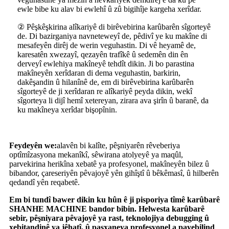
ewle bibe ku alav bi ewlehî û zû bigihîje kargeha xerîdar.
② Pêşkêşkirina alîkariyê di birêvebirina karûbarên sîgorteyê
de. Di bazirganiya navneteweyî de, pêdivî ye ku makîne di
mesafeyên dirêj de werin veguhastin. Di vê heyamê de,
karesatên xwezayî, qezayên trafîkê û sedemên din ên
derveyî ewlehiya makîneyê tehdît dikin. Ji bo parastina
makîneyên xerîdaran di dema veguhastin, barkirin,
dakêşandin û hilanînê de, em di birêvebirina karûbarên
sîgorteyê de ji xerîdaran re alîkariyê peyda dikin, wekî
sîgorteya li dijî hemî xetereyan, zirara ava şirîn û baranê, da
ku makîneya xerîdar bişopînin.
Feydeyên we:
alavên bi kalîte, pêşniyarên rêveberiya
optîmîzasyona mekanîkî, sêwirana atolyeyê ya maqûl,
parvekirina herikîna xebatê ya profesyonel, makîneyên bilez û
bibandor, çareseriyên pêvajoyê yên gihîştî û bêkêmasî, û hilberên
qedandî yên reqabetê.
Em bi tundî bawer dikin ku hûn ê ji pisporiya tîmê karûbarê
SHANHE MACHINE bandor bibin. Helwesta karûbarê
sebir, pêşniyara pêvajoyê ya rast, teknolojiya debugging û
xebitandinê ya jêhatî, û paşxaneya profesyonel a payebilind