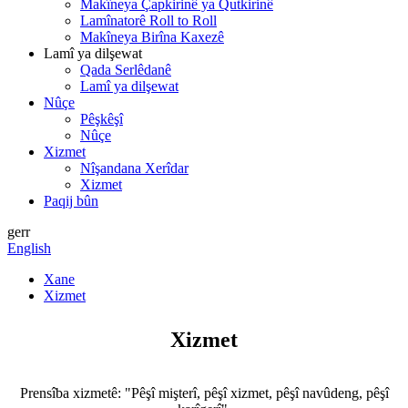
Makîneya Çapkirinê ya Qutkirinê
Lamînatorê Roll to Roll
Makîneya Birîna Kaxezê
Lamî ya dilşewat
Qada Serlêdanê
Lamî ya dilşewat
Nûçe
Pêşkêşî
Nûçe
Xizmet
Nîşandana Xerîdar
Xizmet
Paqij bûn
gerr
English
Xane
Xizmet
Xizmet
Prensîba xizmetê: "Pêşî mişterî, pêşî xizmet, pêşî navûdeng, pêşî