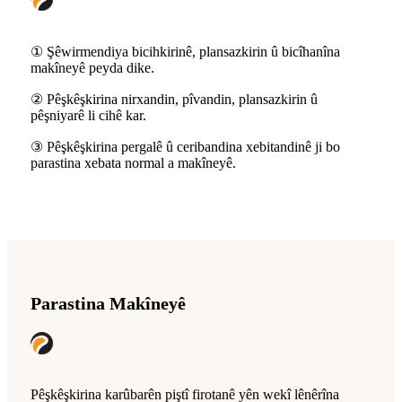
① Şêwirmendiya bicihkirinê, plansazkirin û bicîhanîna
makîneyê peyda dike.
② Pêşkêşkirina nirxandin, pîvandin, plansazkirin û
pêşniyarê li cihê kar.
③ Pêşkêşkirina pergalê û ceribandina xebitandinê ji bo
parastina xebata normal a makîneyê.
Parastina Makîneyê
Pêşkêşkirina karûbarên piştî firotanê yên wekî lênêrîna