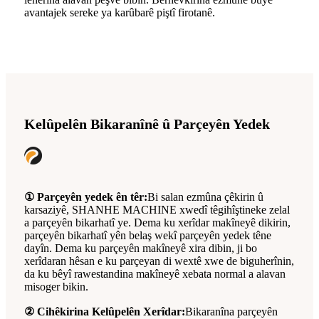
avantajek sereke ya karûbarê piştî firotanê.
Kelûpelên Bikaranînê û Parçeyên Yedek
① Parçeyên yedek ên têr:
Bi salan ezmûna çêkirin û
karsaziyê, SHANHE MACHINE xwedî têgihîştineke zelal
a parçeyên bikarhatî ye. Dema ku xerîdar makîneyê dikirin,
parçeyên bikarhatî yên belaş wekî parçeyên yedek têne
dayîn. Dema ku parçeyên makîneyê xira dibin, ji bo
xerîdaran hêsan e ku parçeyan di wextê xwe de biguherînin,
da ku bêyî rawestandina makîneyê xebata normal a alavan
misoger bikin.
② Cihêkirina Kelûpelên Xerîdar:
Bikaranîna parçeyên