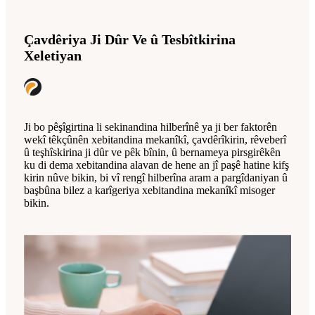
Çavdêriya Ji Dûr Ve û Tesbîtkirina
Xeletiyan
Ji bo pêşîgirtina li sekinandina hilberînê ya ji ber faktorên
wekî têkçûnên xebitandina mekanîkî, çavdêrîkirin, rêveberî
û teşhîskirina ji dûr ve pêk bînin, û bernameya pirsgirêkên
ku di dema xebitandina alavan de hene an jî paşê hatine kifş
kirin nûve bikin, bi vî rengî hilberîna aram a pargîdaniyan û
başbûna bilez a karîgeriya xebitandina mekanîkî misoger
bikin.