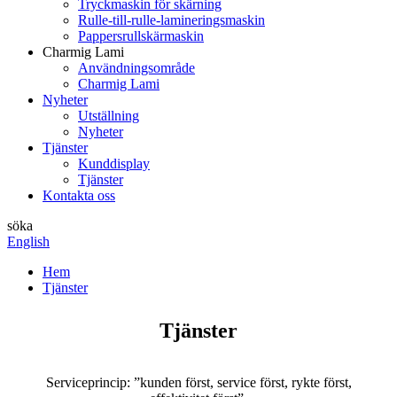
Tryckmaskin för skärning
Rulle-till-rulle-lamineringsmaskin
Pappersrullskärmaskin
Charmig Lami
Användningsområde
Charmig Lami
Nyheter
Utställning
Nyheter
Tjänster
Kunddisplay
Tjänster
Kontakta oss
söka
English
Hem
Tjänster
Tjänster
Serviceprincip: ”kunden först, service först, rykte först,