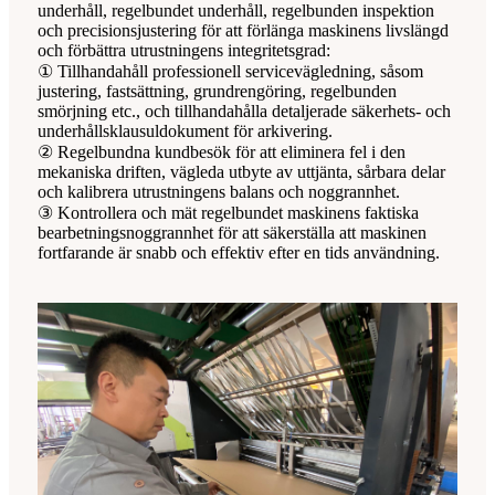
underhåll, regelbundet underhåll, regelbunden inspektion
och precisionsjustering för att förlänga maskinens livslängd
och förbättra utrustningens integritetsgrad:
① Tillhandahåll professionell servicevägledning, såsom
justering, fastsättning, grundrengöring, regelbunden
smörjning etc., och tillhandahålla detaljerade säkerhets- och
underhållsklausuldokument för arkivering.
② Regelbundna kundbesök för att eliminera fel i den
mekaniska driften, vägleda utbyte av uttjänta, sårbara delar
och kalibrera utrustningens balans och noggrannhet.
③ Kontrollera och mät regelbundet maskinens faktiska
bearbetningsnoggrannhet för att säkerställa att maskinen
fortfarande är snabb och effektiv efter en tids användning.