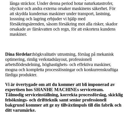
långa sträckor. Under denna period hotar naturkatastrofer,
olyckor och andra externa orsaker maskinens säkerhet. För
att skydda kundernas maskiner under transport, lastning,
lossning och lagring erbjuder vi hjälp med
försäkringsärenden, såsom försäkring mot alla risker, skador
orsakade av färskvatten och regn, för att eskortera kundens
maskiner.
Dina fördelar:
högkvalitativ utrustning, förslag på mekanisk
optimering, rimlig verkstadslayout, professionell
arbetsflödesdelning, höghastighets- och effektiva maskiner,
mogna och kompletta processlösningar och konkurrenskraftiga
färdiga produkter.
Vi är övertygade om att du kommer att bli imponerad av
expertisen hos SHANHE MACHINEs serviceteam.
Tålmodig serviceinställning, korrekta processförslag, skicklig
felsöknings- och driftteknik samt senior professionell
bakgrund kommer att ge ny tillväxtimpuls till din fabrik och
ditt varumärke.