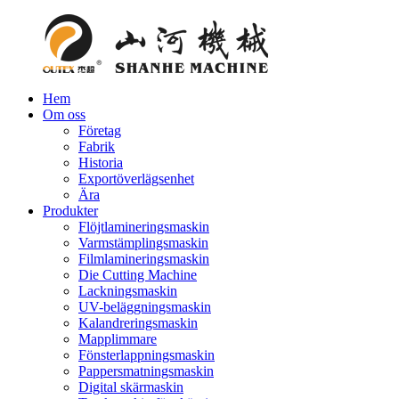
Hem
Om oss
Företag
Fabrik
Historia
Exportöverlägsenhet
Ära
Produkter
Flöjtlamineringsmaskin
Varmstämplingsmaskin
Filmlamineringsmaskin
Die Cutting Machine
Lackningsmaskin
UV-beläggningsmaskin
Kalandreringsmaskin
Mapplimmare
Fönsterlappningsmaskin
Pappersmatningsmaskin
Digital skärmaskin