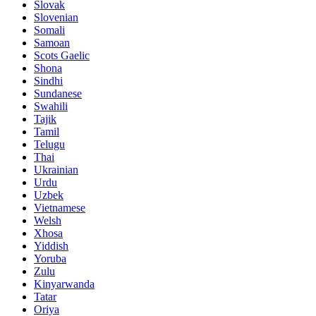
Slovak
Slovenian
Somali
Samoan
Scots Gaelic
Shona
Sindhi
Sundanese
Swahili
Tajik
Tamil
Telugu
Thai
Ukrainian
Urdu
Uzbek
Vietnamese
Welsh
Xhosa
Yiddish
Yoruba
Zulu
Kinyarwanda
Tatar
Oriya